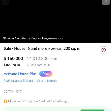
Жаныш Акылбеков Кыргыз Недвижимость
Sale · House, 6 and more комнат, 200 sq. m
$ 160 000
14 012 800 som
$ 800/sq. m
70 064 som/sq. m
Activate House Plus
Real estate in Bishkek
Sale
Houses
752
2
·
Moved up 11 days ago
Added 3 months ago