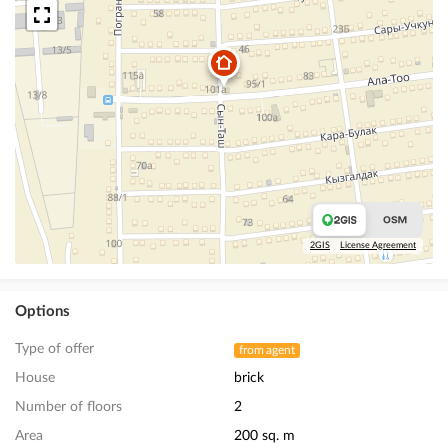
2GIS
License Agreement
Options
Type of offer
from agent
House
brick
Number of floors
2
Area
200 sq. m