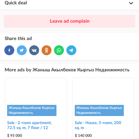
Quick deal
×
20
PREMIUM
Leave ad complain
ad placement above VIP + paid promotion on Instagram
×
10
VIP
Share this ad
ad placement above free ads
×
5
TOP
ad placement above free ads (after VIP)
More ads by Жаныш Акылбеков Кыргыз Недвижимость
Instagram Post
ad placement on @house_kg Instagram account and on Telegram channel
Instagram Promo
ad placement on @house_kg Instagram account and on Telegram channel
Жаныш Акылбеков Кыргыз
Жаныш Акылбеков Кыргыз
+ paid promotion on Instagram
Недвижимость
Недвижимость
Sale · 2-room apartment,
Sale · House, 5-room, 200
Highlight with color
72.5 sq. m, 7 floor / 12
sq. m
highlighting an ad in a different color among other ads
$ 95 000
$ 140 000