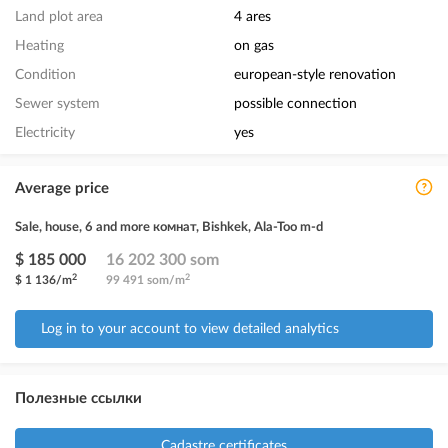
Land plot area
4 ares
Heating
on gas
Condition
european-style renovation
Sewer system
possible connection
Electricity
yes
Average price
Sale, house, 6 and more комнат, Bishkek, Ala-Too m-d
$ 185 000
16 202 300 som
2
2
$ 1 136/m
99 491 som/m
Log in to your account to view detailed analytics
Полезные ссылки
Cadastre certificates