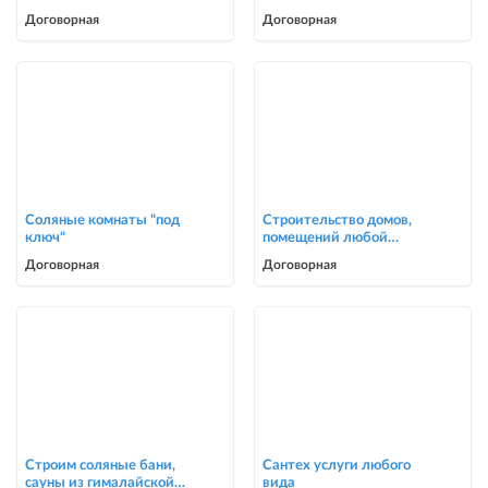
услуги
Косметический ремонт
Договорная
Договорная
0705446944
Соляные комнаты "под
Строительство домов,
ключ"
помещений любой
сложности
Договорная
Договорная
Строим соляные бани,
Сантех услуги любого
сауны из гималайской
вида