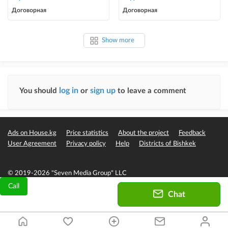
соли
Договорная
Договорная
Show more
log in
sign up
You should
or
to leave a comment
Ads on House.kg
Price statistics
About the project
Feedback
User Agreement
Privacy policy
Help
Districts of Bishkek
© 2019-2026 "Seven Media Group" LLC
Call
Chat