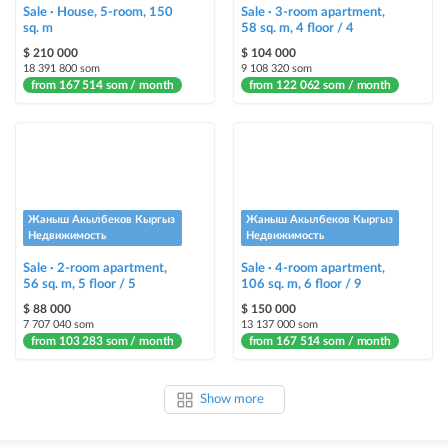
Sale · House, 5-room, 150
Sale · 3-room apartment,
sq. m
58 sq. m, 4 floor / 4
$ 210 000
$ 104 000
18 391 800 som
9 108 320 som
from 167 514 som / month
from 122 062 som / month
Жаныш Акылбеков Кыргыз
Жаныш Акылбеков Кыргыз
Недвижимость
Недвижимость
Sale · 2-room apartment,
Sale · 4-room apartment,
56 sq. m, 5 floor / 5
106 sq. m, 6 floor / 9
$ 88 000
$ 150 000
7 707 040 som
13 137 000 som
from 103 283 som / month
from 167 514 som / month
Show more