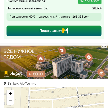
Ежемесячный платеж от:
167 514 som
Первоначальный взнос от:
28.6%
При взносе
от 40%
— ежемесячный платеж
от 161 335 som
Подать заявку
Bishkek, Ala-Too m-d
+
−