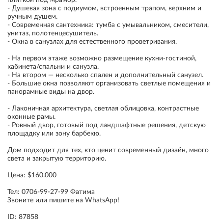
плиткой под мрамор.
- Душевая зона с подиумом, встроенным трапом, верхним и
ручным душем.
- Современная сантехника: тумба с умывальником, смесители,
унитаз, полотенцесушитель.
- Окна в санузлах для естественного проветривания.
- На первом этаже возможно размещение кухни-гостиной,
кабинета/спальни и санузла.
- На втором — несколько спален и дополнительный санузел.
- Большие окна позволяют организовать светлые помещения и
панорамные виды на двор.
- Лаконичная архитектура, светлая облицовка, контрастные
оконные рамы.
- Ровный двор, готовый под ландшафтные решения, детскую
площадку или зону барбекю.
Дом подходит для тех, кто ценит современный дизайн, много
света и закрытую территорию.
Цена: $160.000
Тел: 0706-99-27-99 Фатима
Звоните или пишите на WhatsApp!
ID: 87858