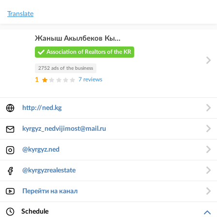
Translate
Жаныш Акылбеков Кы...
Association of Realtors of the KR
2752 ads of the business
1
7 reviews
http://ned.kg
kyrgyz_nedvijimost@mail.ru
@kyrgyz.ned
@kyrgyzrealestate
Перейти на канал
Schedule