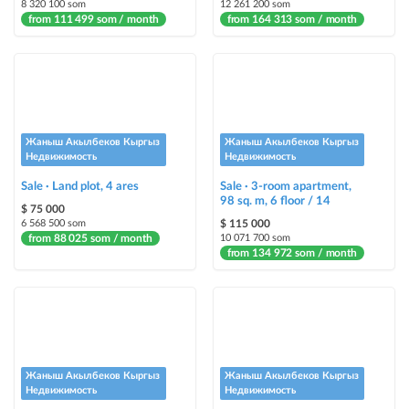
8 320 100 som
12 261 200 som
from 111 499 som / month
Auto UP
from 164 313 som / month
automatically up the ad
Urgent
ad will be marked as "Urgent" + appear in the "Urgent" section
Жаныш Акылбеков Кыргыз
Жаныш Акылбеков Кыргыз
Stickers
Недвижимость
Недвижимость
Bright stickers with options will make your property stand out from the rest
Sale · Land plot, 4 ares
and help sell it faster
Sale · 3-room apartment,
98 sq. m, 6 floor / 14
$ 75 000
6 568 500 som
$ 115 000
from 88 025 som / month
10 071 700 som
from 134 972 som / month
Жаныш Акылбеков Кыргыз
Жаныш Акылбеков Кыргыз
Недвижимость
Недвижимость