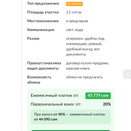
Тип предложения
от агента
Площадь участка
12 соток
Местоположение
в предгорьях
Коммуникации
свет, вода
Разное
огорожен, удобно под
коммерцию, ровный,
удобный въезд, все
документы
Правоустанавлива
договор купли-продажи,
ющие документы
красная книга
Возможность
обмен не предлагать
обмена
Ежемесячный платеж от:
45 779 сом
Первоначальный взнос от:
20%
При взносе
от 40%
— ежемесячный платеж
от 44 090 сом