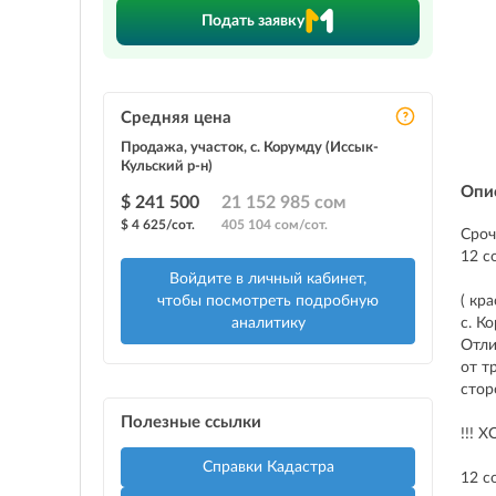
Подать заявку
Средняя цена
Продажа, участок, с. Корумду (Иссык-
Кульский р-н)
Опи
$ 241 500
21 152 985 сом
$ 4 625/сот.
405 104 сом/сот.
Сроч
12 с
Войдите в личный кабинет,
чтобы посмотреть подробную
( кр
аналитику
с. К
Отли
от т
стор
Полезные ссылки
!!!
Справки Кадастра
12 с