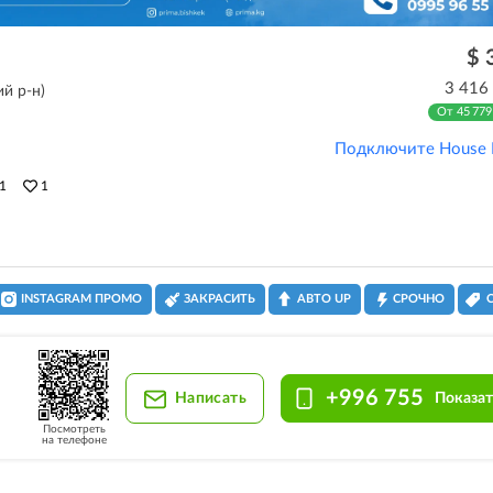
$ 
3 416
й р-н)
От 45 779
Подключите House 
1
1
INSTAGRAM ПРОМО
ЗАКРАСИТЬ
АВТО UP
СРОЧНО
+996 755
Написать
Показат
Посмотреть
на телефоне