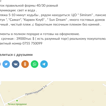
!
ток правильной формы 40/30 ровный
уникации: свет и вода .
ляжа 5-10 минут ходьбы , рядом находиться: ЦО " Simiram" , пансио
тун ", "Саякат", "Карвен Клуб" , " Sun Dream" , много гостевых домов 
чный , чистый пляж ,с бархатным песочным пляжем без камней .
менты в полном порядке и готовы на оформление.
 срочная : 39000тыс $ ( есть разумный торг) реальному покупателю
актный номер 0755 750099
елиться с друзьями