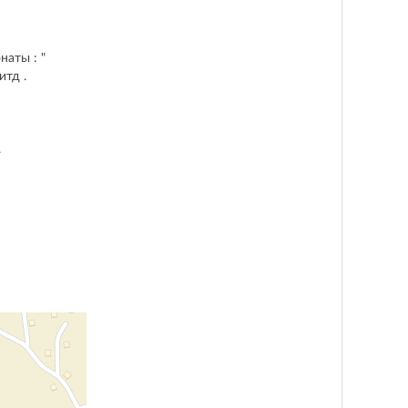
наты : "
итд .
.