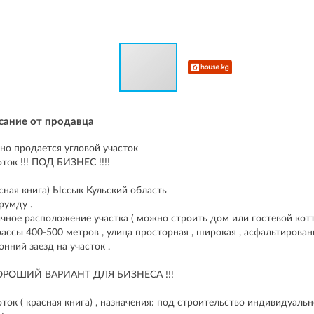
сание от продавца
но продается угловой участок
оток !!! ПОД БИЗНЕС !!!!
асная книга) Ыссык Кульский область
орумду .
чное расположение участка ( можно строить дом или гостевой котт
рассы 400-500 метров , улица просторная , широкая , асфальтированн
онний заезд на участок .
 ХОРОШИЙ ВАРИАНТ ДЛЯ БИЗНЕСА !!!
оток ( красная книга) , назначения: под строительство индивидуаль