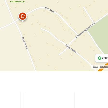
2GIS
Лиценз