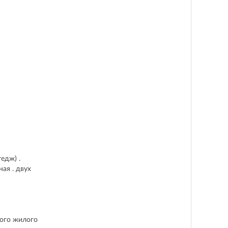
едж) .
ая . двух
ного жилого