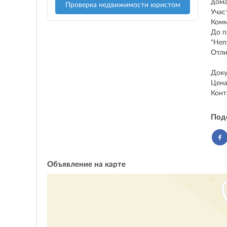
дома
Проверка недвижимости юристом
Учас
Комм
До п
"Неп
Отли
Доку
Цена
Конт
Под
Объявление на карте