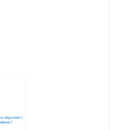
ы под ключ |
крыш |