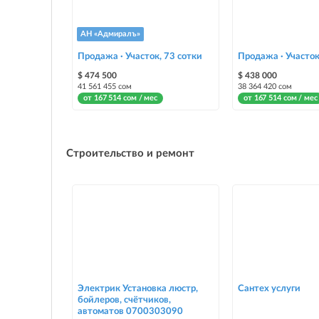
АН «Адмиралъ»
Продажа · Участок, 73 сотки
Продажа · Участок
$ 474 500
$ 438 000
41 561 455 сом
38 364 420 сом
от 167 514 сом / мес
от 167 514 сом / мес
Строительство и ремонт
Электрик Установка люстр,
Сантех услуги
бойлеров, счётчиков,
автоматов 0700303090