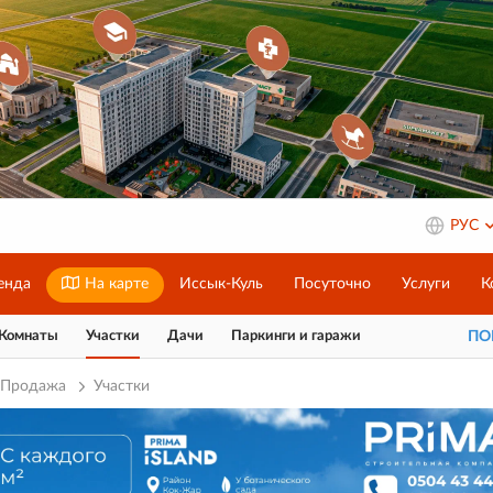
РУС
енда
На карте
Иссык-Куль
Посуточно
Услуги
К
Комнаты
Участки
Дачи
Паркинги и гаражи
П
Продажа
Участки