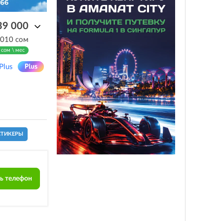
39 000
 010 сом
 сом \ мес
Plus
СТИКЕРЫ
ь телефон