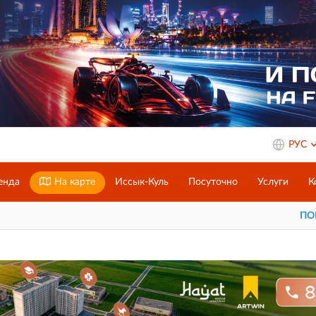
РУС
енда
На карте
Иссык-Куль
Посуточно
Услуги
К
П