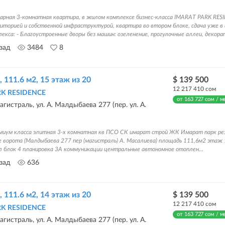
арная 3-комнатная квартира, в жилом комплексе бизнес-класса IMARAT PARK RES
иторией и собственной инфраструктурой, квартира во втором блоке, сдача уже в
екса: - Благоустроенные дворы без машин: озеленение, прогулочные аллеи, декорат
азад
3484
8
, 111.6 м2, 15 этаж из 20
$ 139 500
12 217 410 сом
RK RESIDENCE
от 163 727 сом / м
гистраль, ул. А. Малдыбаева 277 (пер. ул. А.
миум класса элитная 3-х комнатная кв ПСО СК имарат строй ЖК Имарат парк ре
 ворота (Малдыбаева 277 пер (магистраль) А. Масалиева) площадь 111,6м2 этаж
л блок 4 планировка 3А коммуникации центральные автономное отоплен...
азад
636
, 111.6 м2, 14 этаж из 20
$ 139 500
12 217 410 сом
RK RESIDENCE
от 163 727 сом / м
гистраль, ул. А. Малдыбаева 277 (пер. ул. А.