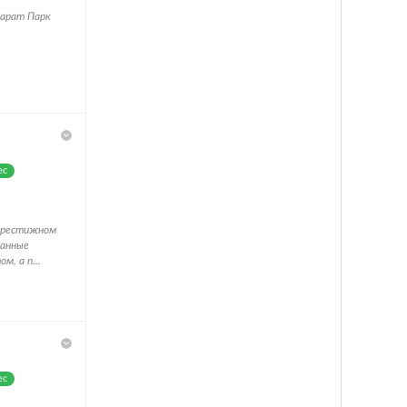
арат Парк
ес
 престижном
ванные
, а п...
ес