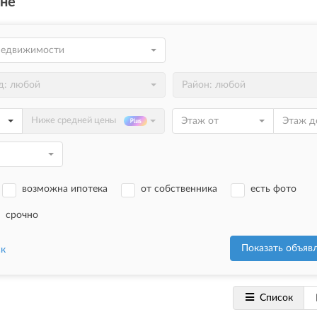
не
недвижимости
д: любой
Район: любой
Ниже средней цены
Этаж от
Этаж д
возможна ипотека
от собственника
есть фото
срочно
ск
Список