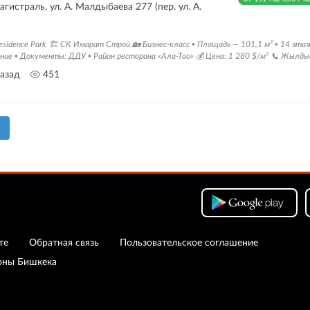
гистраль, ул. А. Малдыбаева 277 (пер. ул. А.
esidence Park 🏗 СК Имарат Строй 🏡 Бизнес-класс ▪️ Площадь — 101,1 м² ▪️ 14 этаж 
ние ▪️ Документы: ДДУ ▪️ Район ресторана «Ала-Тоо» 💰 Цена: 1 280 $/м² 📞 Жылды
назад
451
те
Обратная связь
Пользовательское соглашение
оны Бишкека