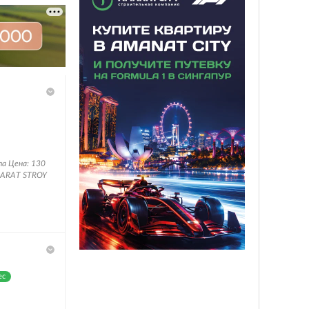
та Цена: 130
MARAT STROY
ес