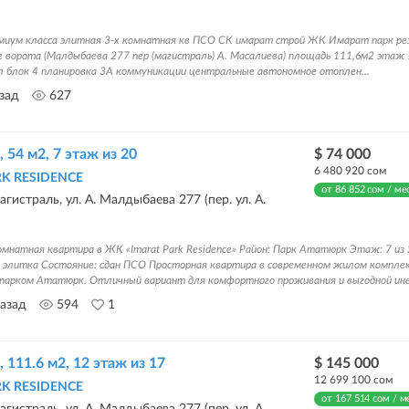
миум класса элитная 3-х комнатная кв ПСО СК имарат строй ЖК Имарат парк ре
 ворота (Малдыбаева 277 пер (магистраль) А. Масалиева) площадь 111,6м2 этаж
л блок 4 планировка 3А коммуникации центральные автономное отоплен...
азад
627
, 54 м2, 7 этаж из 20
$ 74 000
6 480 920 сом
RK RESIDENCE
от 86 852 сом / ме
гистраль, ул. А. Малдыбаева 277 (пер. ул. А.
омнатная квартира в ЖК «Imarat Park Residence» Район: Парк Ататюрк Этаж: 7 из
а: элитка Состояние: сдан ПСО Просторная квартира в современном жилом компле
с парком Ататюрк. Отличный вариант для комфортного проживания и выгодной инве
назад
594
1
, 111.6 м2, 12 этаж из 17
$ 145 000
12 699 100 сом
RK RESIDENCE
от 167 514 сом / м
гистраль, ул. А. Малдыбаева 277 (пер. ул. А.