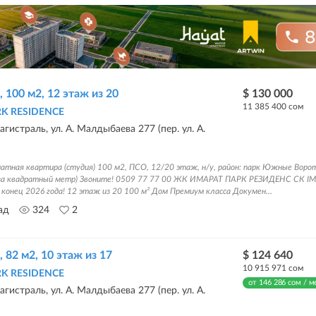
, 100 м2, 12 этаж из 20
$ 130 000
11 385 400 сом
RK RESIDENCE
гистраль, ул. А. Малдыбаева 277 (пер. ул. А.
натная квартира (студия) 100 м2, ПСО, 12/20 этаж, н/у, район: парк Южные Воро
 за квадратный метр) Звоните! 0509 77 77 00 ЖК ИМАРАТ ПАРК РЕЗИДЕНС СК I
конец 2026 года! 12 этаж из 20 100 м² Дом Премиум класса Докумен...
ад
324
2
, 82 м2, 10 этаж из 17
$ 124 640
10 915 971 сом
RK RESIDENCE
от 146 286 сом / м
гистраль, ул. А. Малдыбаева 277 (пер. ул. А.