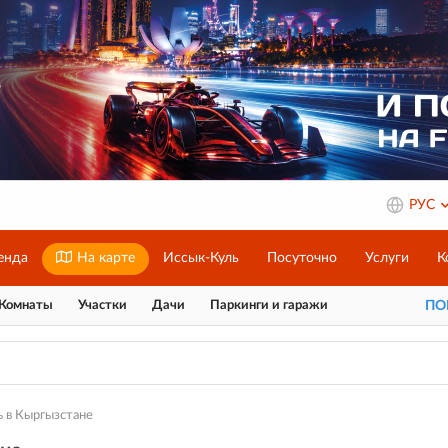
РУС
енда
На карте
Иссык-Куль
Посуточно
Услуги
К
Комнаты
Участки
Дачи
Паркинги и гаражи
П
 в Кыргызстане