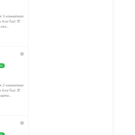
 3-комнатная
 Ала-Тоо) 🏗️
ква...
ес
 2-комнатная
 Ала-Тоо) 🏗️
арта...
ес