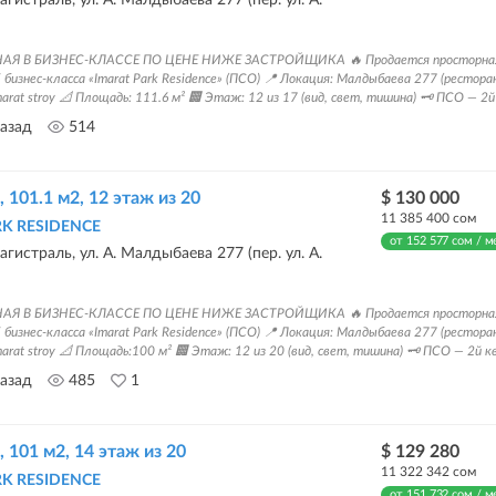
АЯ В БИЗНЕС-КЛАССЕ ПО ЦЕНЕ НИЖЕ ЗАСТРОЙЩИКА 🔥 Продается просторная
бизнес-класса «Imarat Park Residence» (ПСО) 📍 Локация: Малдыбаева 277 (ресторан
rat stroy 📐 Площадь: 111.6 м² 🏢 Этаж: 12 из 17 (вид, свет, тишина) 🗝️ ПСО — 2й 
назад
514
, 101.1 м2, 12 этаж из 20
$ 130 000
11 385 400 сом
RK RESIDENCE
от 152 577 сом / м
гистраль, ул. А. Малдыбаева 277 (пер. ул. А.
АЯ В БИЗНЕС-КЛАССЕ ПО ЦЕНЕ НИЖЕ ЗАСТРОЙЩИКА 🔥 Продается просторная
бизнес-класса «Imarat Park Residence» (ПСО) 📍 Локация: Малдыбаева 277 (ресторан
arat stroy 📐 Площадь:100 м² 🏢 Этаж: 12 из 20 (вид, свет, тишина) 🗝️ ПСО — 2й кв
назад
485
1
, 101 м2, 14 этаж из 20
$ 129 280
11 322 342 сом
RK RESIDENCE
от 151 732 сом / м