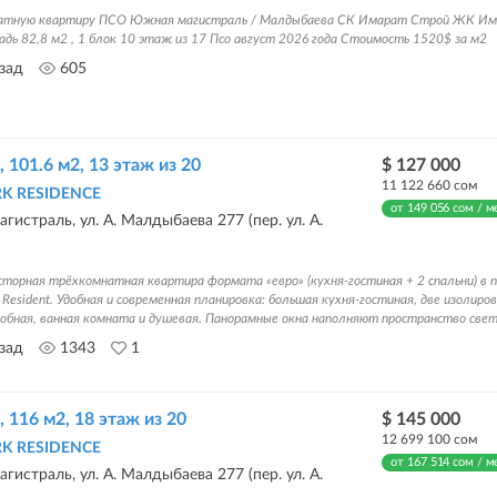
натную квартиру ПСО Южная магистраль / Малдыбаева СК Имарат Строй ЖК Им
дь 82,8 м2 , 1 блок 10 этаж из 17 Псо август 2026 года Стоимость 1520$ за м2
азад
605
, 101.6 м2, 13 этаж из 20
$ 127 000
11 122 660 сом
RK RESIDENCE
от 149 056 сом / м
гистраль, ул. А. Малдыбаева 277 (пер. ул. А.
сторная трёхкомнатная квартира формата «евро» (кухня-гостиная + 2 спальни) в
 Resident. Удобная и современная планировка: большая кухня-гостиная, две изолиро
робная, ванная комната и душевая. Панорамные окна наполняют пространство светом
азад
1343
1
, 116 м2, 18 этаж из 20
$ 145 000
12 699 100 сом
RK RESIDENCE
от 167 514 сом / м
гистраль, ул. А. Малдыбаева 277 (пер. ул. А.