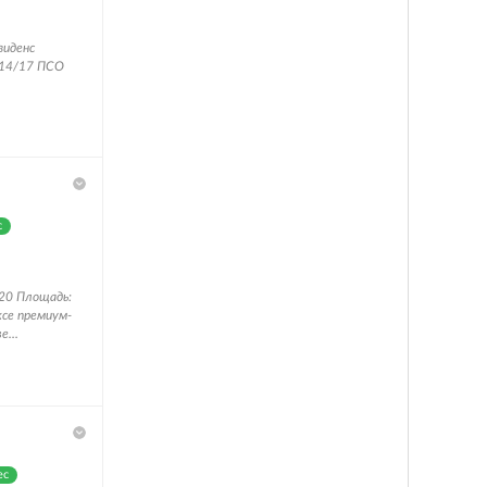
зиденс
 14/17 ПСО
с
 20 Площадь:
ксе премиум-
...
ес