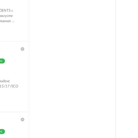
IDENTS с
 августе
ивная ...
ес
зиденс
 15/17 ПСО
ес