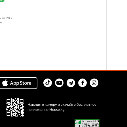
из 20 ▪️
с:
Наведите камеру и скачайте бесплатное
приложение House.kg