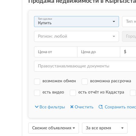
Продажа
недвижимости в Кыргызста
Тип 
Купить
Регион: любой
Горо
$
Цена от
Цена до
Правоустанавливающие документы
возможен обмен
возможна рассрочка
есть видео
есть отчёт из Кадастра
Все фильтры
Очистить
Сохранить пои
Свежие объявления
За все время