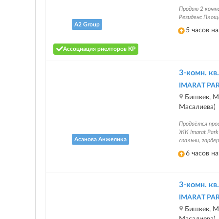
Продаю 2 ком
Резиденс Площа
A2 Group
5 часов н
Ассоциация риелторов КР
3-комн. кв.
IMARAT PA
Бишкек, Ма
Масалиева)
Продаётся про
ЖК Imarat Park
Асанова Анжелика
спальни, гарде
6 часов н
3-комн. кв.
IMARAT PA
Бишкек, Ма
Масалиева)