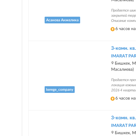
Продается шик
закрытой терр
Асанова Анжелика
Описание компл
6 часов н
3-комн. кв.
IMARAT PA
Бишкек, Ма
Масалиева)
Продается пре
локация южные
kerege_company
2026 4 кварта
6 часов н
3-комн. кв.
IMARAT PA
Бишкек, Ма