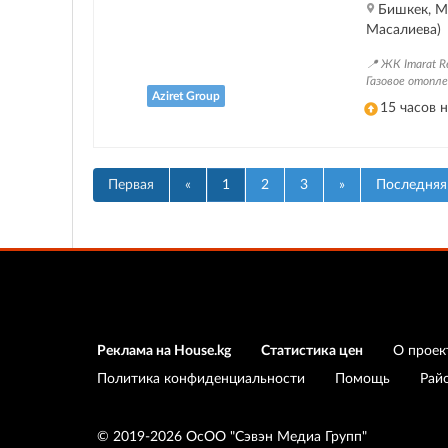
Бишкек, Ма
Масалиева)
📍 ЖК Imarat R
Газовое отопле
Aziret Group
15 часов 
Назад
(current)
Вперед
Первая
«
1
2
3
»
Последняя
Реклама на House.kg
Статистика цен
О проек
Политика конфиденциальности
Помощь
Рай
© 2019-2026 ОсОО "Сэвэн Медиа Групп"