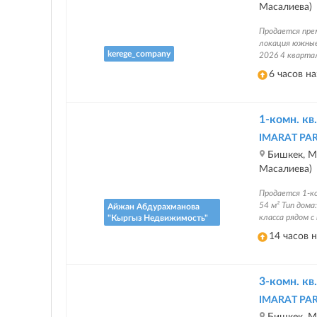
Масалиева)
Продается пре
локация южные
kerege_company
2026 4 кварта
6 часов н
1-комн. кв.
IMARAT PA
Бишкек, Ма
Масалиева)
Продается 1-к
54 м² Тип дом
Айжан Абдурахманова
класса рядом 
"Кыргыз Недвижимость"
14 часов 
3-комн. кв.
IMARAT PA
Бишкек, Ма