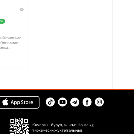
он
собственного
 Отопление:
тска...
Камераны буруп, акысыз House.kg
тиркемесин жүктөп алыңыз