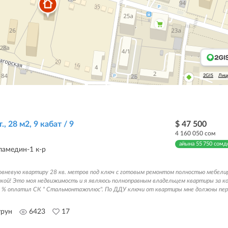
2GIS
Лиц
., 28 м2, 9 кабат / 9
$ 47 500
4 160 050 сом
айына 55 750 сомд
ламедин-1 к-р
овневую квартиру 28 кв. метров под ключ с готовым ремонтом полностью мебели
кой! Это моя недвижимость и я являюсь полноправным владельцем квартиры за к
 % оплатил СК " Стальмонтажплюс". По ДДУ ключи от квартиры мне должны пер
урун
6423
17