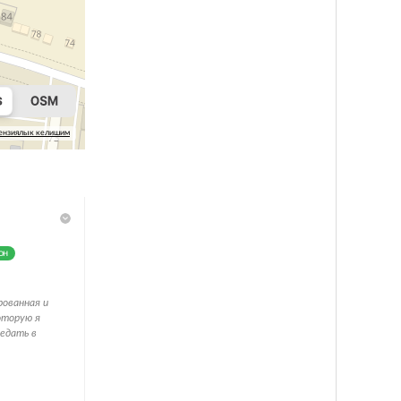
ензиялык келишим
он
рованная и
оторую я
едать в