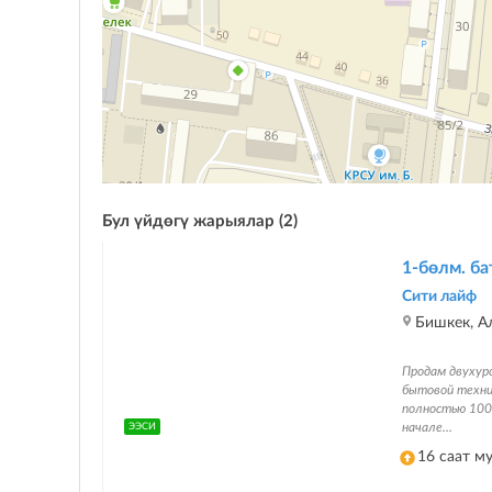
Бул үйдөгү жарыялар (2)
1-бөлм. бат
Сити лайф
Бишкек, А
Продам двухур
бытовой техни
полностью 100
начале...
ЭЭСИ
16 саат м