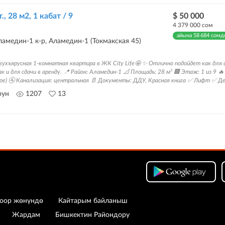
., 28 м2, 1 кабат / 9
$ 50 000
4 379 000 сом
айына 58 684 сомд
амедин-1 к-р, Аламедин-1 (Токмакская 45)
вухъярусная 1-комнатная квартира в ЖК City Life🤩 ✨ Отлично подойдет как для 
к и для сдачи в аренду. 📍 Район: Аламедин-1 📐 Площадь: 28 м² 🏢 Этаж: 1 из 9 
ное) 🚰 Канализация: центральная 📄 Документы: ДДУ, Красная книга ✅ Лифт ✅ Де
рун
1207
13
оор жөнүндө
Кайтарым байланыш
Жардам
Бишкектин Райондору