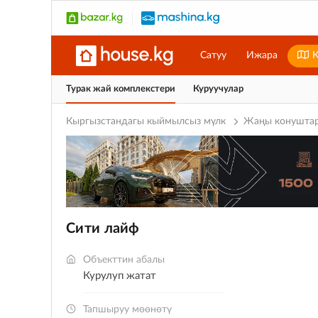
Сатуу
Ижара
К
Турак жай комплекстери
Куруучулар
Кыргызстандагы кыймылсыз мүлк
Жаңы конушта
Сити лайф
Объекттин абалы
курулуп жатат
Тапшыруу мөөнөтү