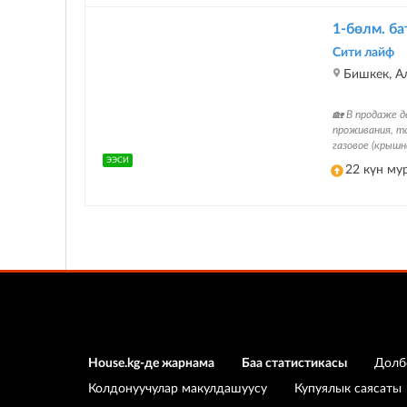
1-бөлм. бат
Сити лайф
Бишкек, Ал
🏡 В продаже д
проживания, та
газовое (крыш
ЭЭСИ
22 күн му
House.kg-де жарнама
Баа статистикасы
Долб
Колдонуучулар макулдашуусу
Купуялык саясаты