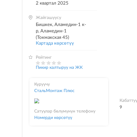
2 квартал 2025
Жайгашуусу
Бишкек, Аламедин-1 к-
р, Аламедин-1
(Токмакская 45)
Картада көрсөтүү
Рейтинг
Пикир калтыруу на ЖК
Куруучу
СтальМонтаж Плюс
Кабатту
9
Сатуулар бөлүмүнүн телефону
Номерди көрсөтүү