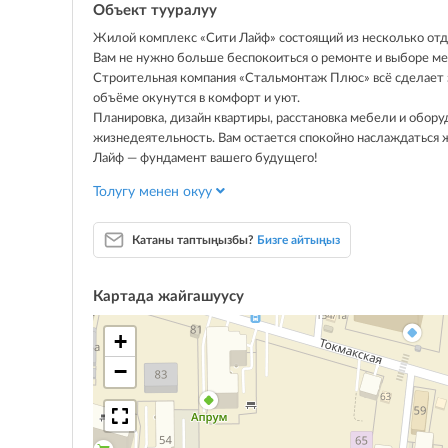
Объект тууралуу
Жилой комплекс «Сити Лайф» состоящий из несколько отде
Вам не нужно больше беспокоиться о ремонте и выборе м
Строительная компания «Стальмонтаж Плюс» всё сделает з
объёме окунутся в комфорт и уют.
Планировка, дизайн квартиры, расстановка мебели и обор
жизнедеятельность. Вам остается спокойно наслаждаться 
Лайф — фундамент вашего будущего!
Преимущества:
Толугу менен окуу
Двухъярусные квартиры с новым ремонтом и мебелью
Использование современных технологий
Газовое отопление
Катаны таптыңызбы?
Бизге айтыңыз
Центральное водоснабжение
Бесшумные лифты
Картада жайгашуусу
Наземный паркинг
Детские площадки
+
Рядом расположены: Детские сады, школы, различные мед
−