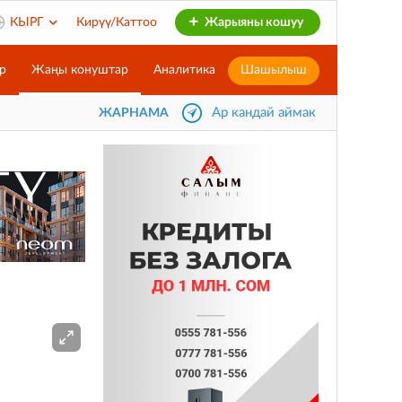
КЫРГ
Кирүү/Каттоо
Жарыяны кошуу
р
Жаңы конуштар
Аналитика
Шашылыш
Ар кандай аймак
ЖАРНАМА