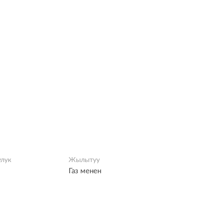
улук
Жылытуу
газ менен