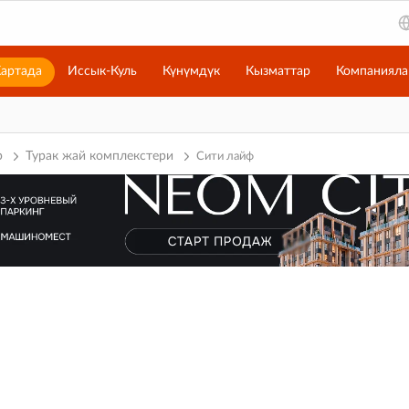
артада
Иссык-Куль
Күнүмдүк
Кызматтар
Компанияла
р
Турак жай комплекстери
Сити лайф