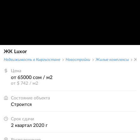
ЖК Luxor
Недвижимость в Кыргызстане
Новостройки
Жилые комплексы
ЖК
Цена
от 65000 сом / м2
от $ 742 / м2
Состояние объекта
строится
Срок сдачи
2 квартал 2020 г