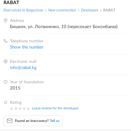
RABAT
Real estate in Kyrgyzstan
New construction
Developers
RABAT
Address
Бишкек, ул. Логвиненко, 10 (пересекает Боконбаева)
Telephone number
Show the number
Electronic mail
info@rabat.kg
Year of foundation
2015
Rating
Leave review for the developer
Found an inaccuracy?
Tell us