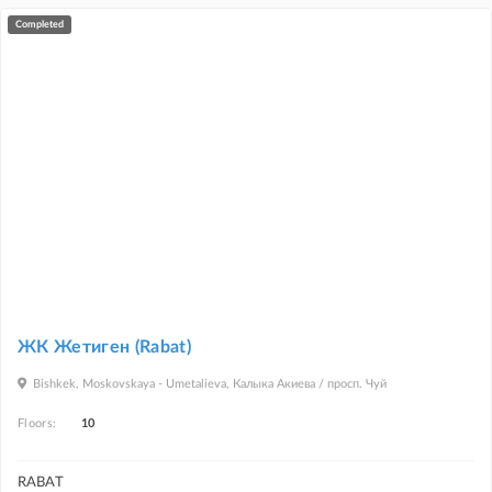
повышении качества жизни жильцов, о профессиональном подходе и о
completed
безопасном строительстве. Принимая решение о возведении объекта,
мы тщательно все проверяем, ищем новые решения, а первым делом
обязательно тщательно решаем все вопросы с документацией.
Если вы хотите купить квартиру в Бишкеке, то выбирайте «RABAT»:
мы знаем многое о стройматериалах и всегда выбираем самые
качественные.
«RABAT»: Мы строим крепкие дома!
ЖК Жетиген (Rabat)
Bishkek, Moskovskaya - Umetalieva, Калыка Акиева / просп. Чуй
Floors:
10
RABAT