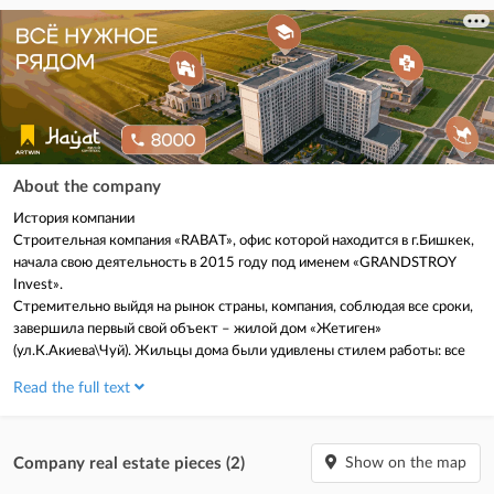
About the company
История компании
Строительная компания «RABAT», офис которой находится в г.Бишкек,
начала свою деятельность в 2015 году под именем «GRANDSTROY
Invest».
Стремительно выйдя на рынок страны, компания, соблюдая все сроки,
завершила первый свой объект – жилой дом «Жетиген»
(ул.К.Акиева\Чуй). Жильцы дома были удивлены стилем работы: все
точно в срок, грамотно и профессионально наши строители сдали под
Read the full text
самоотделку квартиры в крепком доме.
В настоящее время мы произвели ренейминг и теперь называемся
«RABAT», и возводим новый объект премиум-класса «Симфония». В
этом доме мы предлагаем вам шикарные квартиры с просторными
Company real estate pieces (2)
Show on the map
удобными планировками. Наша компания постоянно заботится о