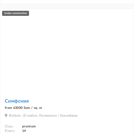
under construction
Симфония
from 63000 Som / sq. m
Bishkek, JD station, Логвиненко / Боконбаева
Class:
premium
Floors:
14