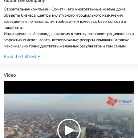
About the company
Строительная компания « Оомат»- это многоэтажные жилые дома,
объекты бизнеса, центры культурного и социального назначения,
возведенные по наивысшим требованиям качества, безопасности и
комфорта.
Индивидуальный подход к каждому клиенту позволяет рационально и
эффективно использовать всевозможные ресурсы компании, а также
максимально точно достигать желаемых результатов и тем самым
воплощать в жизнь самые смелые идеи. Объективность, точность и
Read the full text
уверенность в своих действиях – именно благодаря этим факторам
компания развивается и растет.
Доверие наших клиентов – главный стимул и одна из важнейших
Video
ценностей «Оомат». А наша команда – основа лучших результатов
компании.
Наши сотрудники – ведущие архитекторы, инженеры,
квалифицированные специалисты различных направлений. Наличие
собственной функционирующей современной технологической базы, а
также расширенный грузовой и вспомогательный автопарк позволяет
нам наиболее точно определять сроки исполнения работ и другие
рамки каждый день. Постоянный детализированный контроль
строительного процесса на всех участках и уровнях работ – залог
надежности и эффективности нашего дела. Используя новейшие