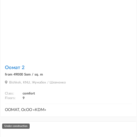
Оомат 2
from 49000 Som / sq. m
Bishkek, KNU, Жумабек / Шевченко
Class:
comfort
Floors:
9
ООМАТ, ОсОО «KDM»
under construction