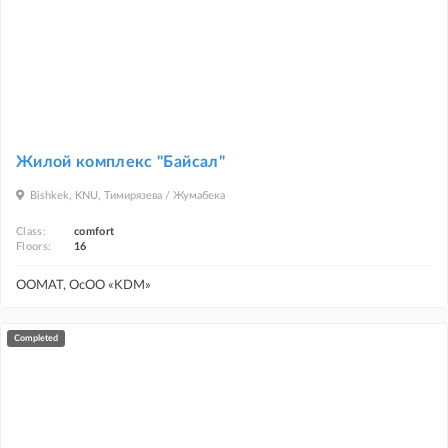
Жилой комплекс "Байсал"
Bishkek, KNU, Тимирязева / Жумабека
Class:
comfort
Floors:
16
ООМАТ, ОсОО «KDM»
completed