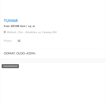
TUMAR
from 105108 Som / sq. m
Bishkek, Chui - Almatinka, ул. Салиева 204
Floors:
12
ООМАТ, ОсОО «KDM»
commissioned