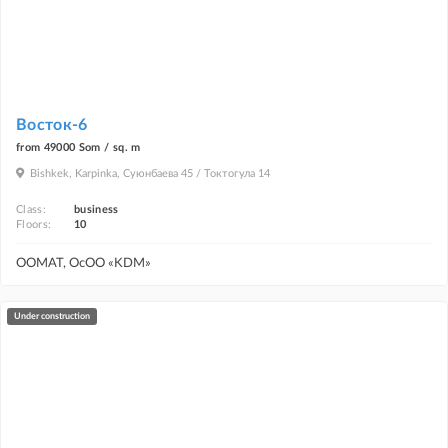
Восток-6
from 49000 Som / sq. m
Bishkek, Karpinka, Суюнбаева 45 / Токтогула 14
Class:
business
Floors:
10
ООМАТ, ОсОО «KDM»
under construction