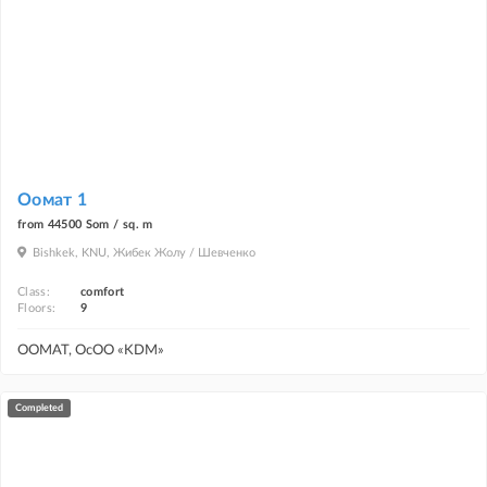
Оомат 1
from 44500 Som / sq. m
Bishkek, KNU, Жибек Жолу / Шевченко
Class:
comfort
Floors:
9
ООМАТ, ОсОО «KDM»
completed