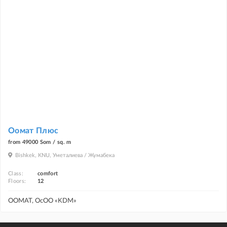
Оомат Плюс
from 49000 Som / sq. m
Bishkek, KNU, Уметалиева / Жумабека
Class:
comfort
Floors:
12
ООМАТ, ОсОО «KDM»