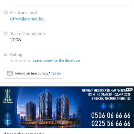
Electronic mail
office@oomat.kg
Year of foundation
2008
Rating
Leave review for the developer
Found an inaccuracy?
Tell us