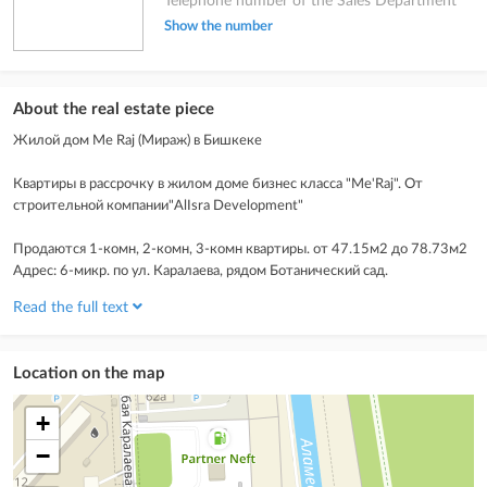
Telephone number of the Sales Department
Show the number
About the real estate piece
Жилой дом Me Raj (Мираж) в Бишкеке
Квартиры в рассрочку в жилом доме бизнес класса "Me'Raj". От
строительной компании"AlIsra Development"
Продаются 1-комн, 2-комн, 3-комн квартиры. от 47.15м2 до 78.73м2
Адрес: 6-микр. по ул. Каралаева, рядом Ботанический сад.
.
Read the full text
Преимущества дома:
- 12-этажный жилой дом, монолитно-кирпичная конструкция
• 1- этаж коммерч. помещения. (магазины, парихмехраская, пекарня,
Location on the map
кафе)
• Газ
+
• Утепление базальтовым волокном
• Шумоизоляция между квартирами
−
• Высокоскоростной интернет