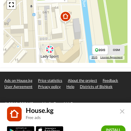
• Бесшумные, быстрые лифты
• Бронированные входные двери
• Просторный двор
• Благоустройство двора: детская площадка с резиновым покрытием,
гостевой паркинг(подземный, надземный), озеленение, зона отдыха
Рассрочка на 24 мес. Первоначальный взнос 30%.
Есть возможность обмена на авто и вторичную недвижимость
2GIS
License Agreement
Ads on House.kg
Price statistics
About the project
Feedback
User Agreement
Privacy policy
Help
Districts of Bishkek
© 2019-2026 "Seven Media Group" LLC
House.kg
Free ads
INSTALL