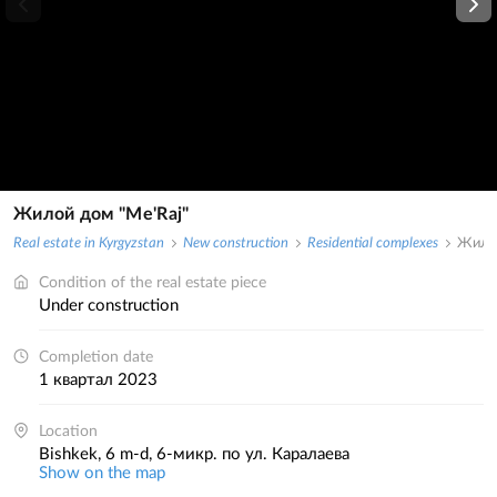
Жилой дом "Me'Raj"
Real estate in Kyrgyzstan
New construction
Residential complexes
Жилой
Condition of the real estate piece
under construction
Completion date
1 квартал 2023
Location
Bishkek, 6 m-d, 6-микр. по ул. Каралаева
Show on the map