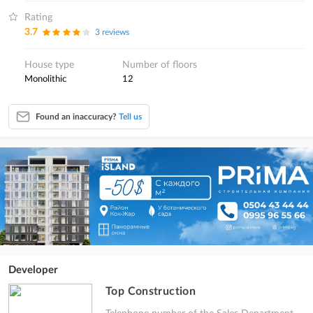
Rating
3.7
3 reviews
House type
Number of floors
monolithic
12
Found an inaccuracy?
Tell us
Developer
Top Construction