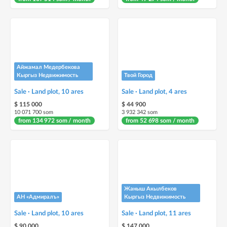
Айжамал Медербекова
Кыргыз Недвижимость
Твой Город
Sale · Land plot, 10 ares
Sale · Land plot, 4 ares
$ 115 000
$ 44 900
10 071 700 som
3 932 342 som
from 134 972 som / month
from 52 698 som / month
Жаныш Акылбеков
АН «Адмиралъ»
Кыргыз Недвижимость
Sale · Land plot, 10 ares
Sale · Land plot, 11 ares
$ 90 000
$ 147 000