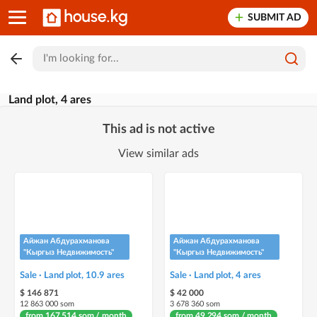
SUBMIT AD
Land plot, 4 ares
This ad is not active
View similar ads
Айжан Абдурахманова
Айжан Абдурахманова
"Кыргыз Недвижимость"
"Кыргыз Недвижимость"
Sale · Land plot, 10.9 ares
Sale · Land plot, 4 ares
$ 146 871
$ 42 000
12 863 000 som
3 678 360 som
from 167 514 som / month
from 49 294 som / month