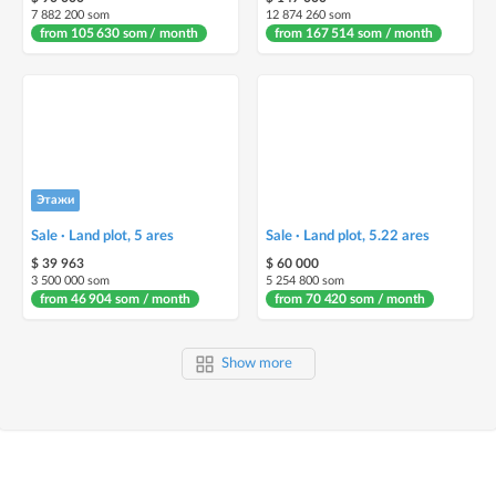
7 882 200 som
12 874 260 som
from 105 630 som / month
from 167 514 som / month
Этажи
Sale · Land plot, 5 ares
Sale · Land plot, 5.22 ares
$ 39 963
$ 60 000
3 500 000 som
5 254 800 som
from 46 904 som / month
from 70 420 som / month
Show more