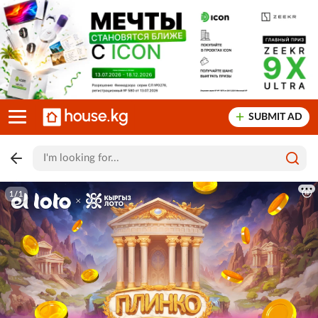
SUBMIT AD
1/1
1/1