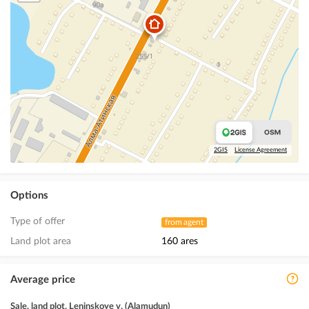
2GIS
License Agreement
Options
Type of offer
from agent
Land plot area
160 ares
Average price
Sale, land plot, Leninskoye v. (Alamudun)