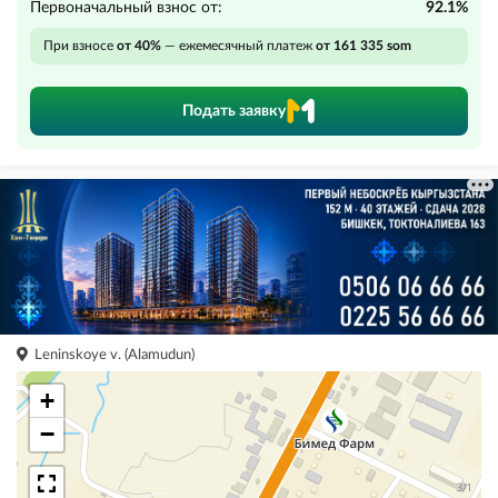
Первоначальный взнос от:
92.1%
При взносе
от 40%
— ежемесячный платеж
от 161 335 som
Подать заявку
Leninskoye v. (Alamudun)
+
−