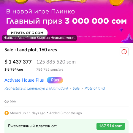
Жаныш Акылбеков Кыргыз Недвижимость
Sale · Land plot, 160 ares
$ 1 437 377
125 885 520 som
$ 8 984/are
786 785 som/are
Activate House Plus
Real estate in Leninskoye v. (Alamudun)
Sale
Plots of land
666
·
Moved up 11 days ago
Added 3 months ago
Ежемесячный платеж от:
167 514 som