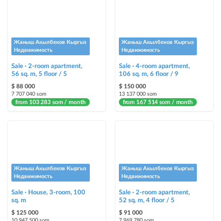
Жаныш Акылбеков Кыргыз
Жаныш Акылбеков Кыргыз
Недвижимость
Недвижимость
Sale · 2-room apartment,
Sale · 4-room apartment,
56 sq. m, 5 floor / 5
106 sq. m, 6 floor / 9
$ 88 000
$ 150 000
7 707 040 som
13 137 000 som
from 103 283 som / month
from 167 514 som / month
Жаныш Акылбеков Кыргыз
Жаныш Акылбеков Кыргыз
Недвижимость
Недвижимость
Sale · House, 3-room, 100
Sale · 2-room apartment,
sq. m
52 sq. m, 4 floor / 5
$ 125 000
$ 91 000
10 947 500 som
7 969 780 som