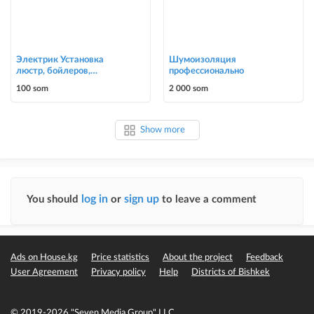
Электрик Установка
Шумоизоляция
люстр, бойлеров,
профессионально
счётчиков, автоматов
100 som
2 000 som
0700303090
Show more
log in
sign up
You should
or
to leave a comment
Ads on House.kg
Price statistics
About the project
Feedback
User Agreement
Privacy policy
Help
Districts of Bishkek
© 2019-2026 "Seven Media Group" LLC