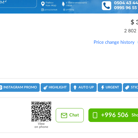
$ 
2 802
Price change history
INSTAGRAM PROMO
HIGHLIGHT
AUTO UP
URGENT
STI
+996 506
Chat
Sh
View
on phone