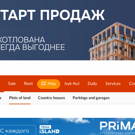
Sale
Rent
Map
Isyk-Kul
Daily
Services
Co
s
Plots of land
Country houses
Parkings and garages