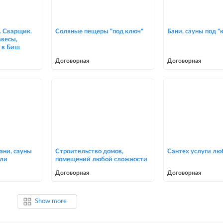
. Сварщик.
Соляные пещеры "под ключ"
Бани, сауны под "
авесы,
 в Биш
Договорная
Договорная
ани, сауны
Строительство домов,
Сантех услуги лю
оли
помещений любой сложности
Договорная
Договорная
Show more