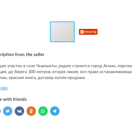
ription from the seller
аю участок в селе Чырпыкты, рядом строится город Асман, перспе
ция, до берега 300 метров, вторая линия, все право устанавливаю
уках, красная книга, договор купли-продажи.
slate
e with friends