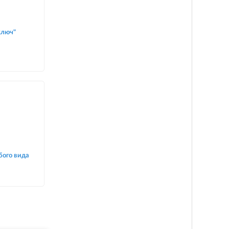
ключ"
бого вида