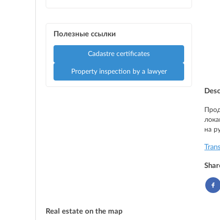
Полезные ссылки
Cadastre certificates
Property inspection by a lawyer
Desc
Прод
лока
на р
Tran
Shar
Real estate on the map