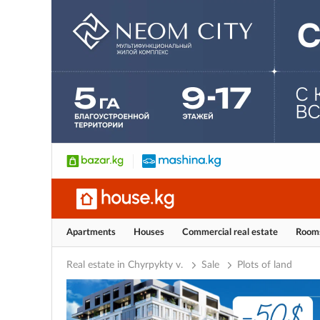
Apartments
Houses
Commercial real estate
Room
Real estate in Chyrpykty v.
Sale
Plots of land