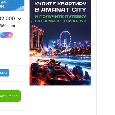
32 000
 560 som
CKERS
ow number