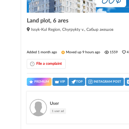
Land plot, 6 ares
Issyk-Kul Region, Chyrpykty v., Сабыр акешов
Added 1 month ago
Moved up 9 hours ago
1559
4
File a complaint
PREMIUM
VIP
TOP
INSTAGRAM POST
User
1 user ad