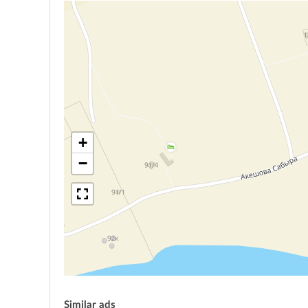
+
−
Similar ads