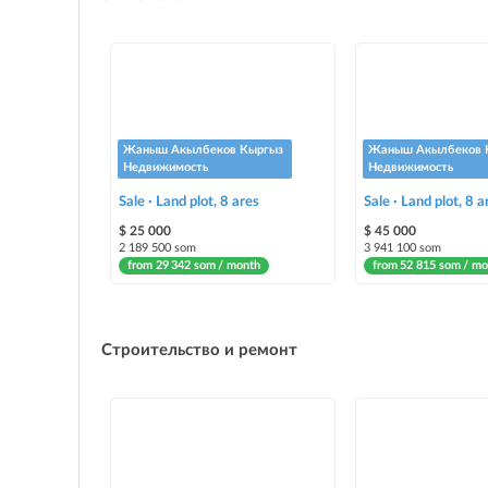
Жаныш Акылбеков Кыргыз
Жаныш Акылбеков 
Недвижимость
Недвижимость
Sale · Land plot, 8 ares
Sale · Land plot, 8 a
$ 25 000
$ 45 000
2 189 500 som
3 941 100 som
from 29 342 som / month
from 52 815 som / mo
Строительство и ремонт