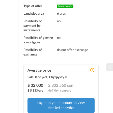
Type of offer
from owner
Land plot area
6 ares
Possibility of
no
payment by
instalments
Possibility of getting
no
a mortgage
Possibility of
do not offer exchange
exchange
Average price
Sale, land plot, Chyrpykty v.
$ 32 000
2 802 560 som
$ 5 333/are
467 064 som/are
Log in to your account to view
detailed analytics