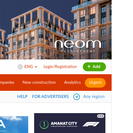
ENG
Login/Registration
Add
mpanies
New construction
Analytics
Urgent
Any region
HELP
FOR ADVERTISERS