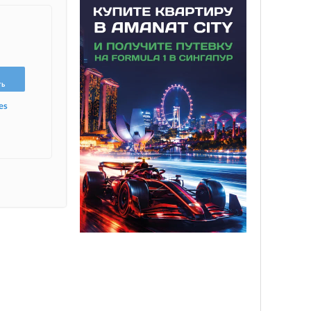
ть
es