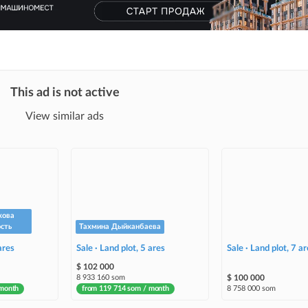
This ad is not active
View similar ads
кова
сть
Тахмина Дыйканбаева
ares
Sale · Land plot, 5 ares
Sale · Land plot, 7 ar
$ 102 000
8 933 160 som
$ 100 000
 month
from 119 714 som / month
8 758 000 som