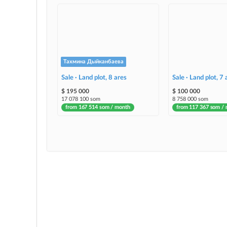
Тахмина Дыйканбаева
Sale · Land plot, 8 ares
Sale · Land plot, 7 
$ 195 000
$ 100 000
17 078 100 som
8 758 000 som
from 167 514 som / month
from 117 367 som /