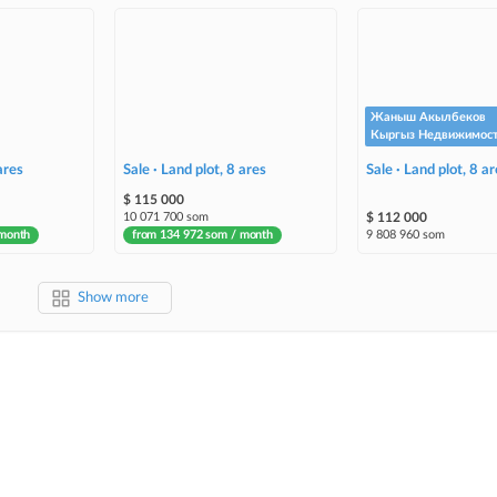
Жаныш Акылбеков
Кыргыз Недвижимос
ares
Sale · Land plot, 8 ares
Sale · Land plot, 8 ar
$ 115 000
10 071 700 som
$ 112 000
 month
from 134 972 som / month
9 808 960 som
Show more