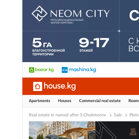
Apartments
Houses
Commercial real estate
Room
Real estate in named after S.Chokmorov
Sale
Plots