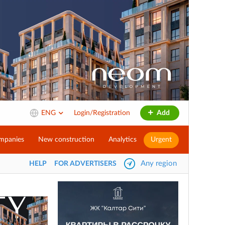
ENG
Login/Registration
Add
mpanies
New construction
Analytics
Urgent
Any region
HELP
FOR ADVERTISERS