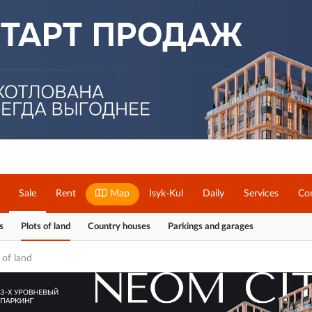
Sale
Rent
Map
Isyk-Kul
Daily
Services
Co
s
Plots of land
Country houses
Parkings and garages
 of land