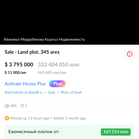
Айжамал Медербекова Кыргыз Недвижимость
Sale · Land plot, 345 ares
$ 3 795 000
332 404 050 som
$ 11 000/are
963 490 som/are
Activate House Plus
Real estate in Baytik v.
Sale
Plots of land
485
1
·
Moved up 13 hours ago
Added 1 month ago
Ежемесячный платеж от:
167 514 som