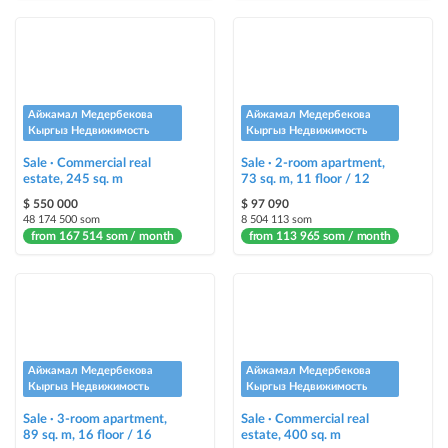
Urgent
ad will be marked as "Urgent" + appear in the "Urgent" section
Stickers
Айжамал Медербекова
Айжамал Медербекова
Bright stickers with options will make your property stand out from the rest
Кыргыз Недвижимость
Кыргыз Недвижимость
and help sell it faster
Sale · Commercial real
Sale · 2-room apartment,
estate, 245 sq. m
73 sq. m, 11 floor / 12
$ 550 000
$ 97 090
48 174 500 som
8 504 113 som
from 167 514 som / month
from 113 965 som / month
Айжамал Медербекова
Айжамал Медербекова
Кыргыз Недвижимость
Кыргыз Недвижимость
Sale · 3-room apartment,
Sale · Commercial real
89 sq. m, 16 floor / 16
estate, 400 sq. m