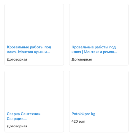
Кровельные работы под
Кровельные работы под
ключ. Монтаж крыши
ключ | Монтаж и ремонт
для частных домов и
крыш | Опытная бригада
Договорная
Договорная
коттеджей
Сварка Сантехник.
Potolokpro kg
Сварщик.
420 som
ворота,решетки,навесы,
Договорная
сварочные работы в Биш