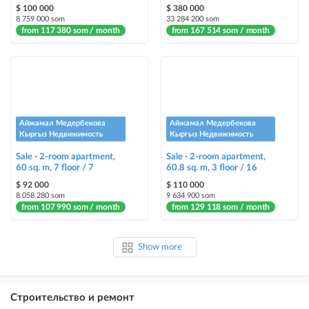
$ 100 000
$ 380 000
8 759 000 som
33 284 200 som
from 117 380 som / month
from 167 514 som / month
Айжамал Медербекова
Айжамал Медербекова
Кыргыз Недвижимость
Кыргыз Недвижимость
Sale · 2-room apartment,
Sale · 2-room apartment,
60 sq. m, 7 floor / 7
60.8 sq. m, 3 floor / 16
$ 92 000
$ 110 000
8 058 280 som
9 634 900 som
from 107 990 som / month
from 129 118 som / month
Show more
Строительство и ремонт