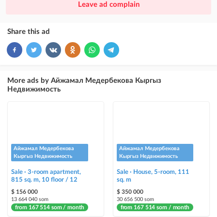
Leave ad complain
ad placement above VIP + paid promotion on Instagram
×
10
VIP
Share this ad
ad placement above free ads
×
5
TOP
ad placement above free ads (after VIP)
More ads by Айжамал Медербекова Кыргыз
Недвижимость
Instagram Post
ad placement on @house_kg Instagram account and on Telegram channel
Instagram Promo
ad placement on @house_kg Instagram account and on Telegram channel
+ paid promotion on Instagram
Айжамал Медербекова
Айжамал Медербекова
Кыргыз Недвижимость
Кыргыз Недвижимость
Highlight with color
Sale · 3-room apartment,
Sale · House, 5-room, 111
highlighting an ad in a different color among other ads
815 sq. m, 10 floor / 12
sq. m
$ 156 000
$ 350 000
Auto UP
13 664 040 som
30 656 500 som
from 167 514 som / month
from 167 514 som / month
automatically up the ad