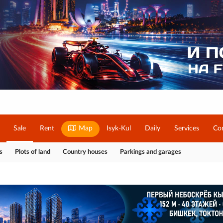
Sale
Rent
Map
Isyk-Kul
Daily
Services
Co
s
Plots of land
Country houses
Parkings and garages