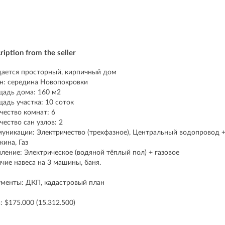
ription from the seller
ается просторный, кирпичный дом
н: середина Новопокровки
адь дома: 160 м2
адь участка: 10 соток
чество комнат: 6
чество сан узлов: 2
уникации: Электричество (трехфазное), Центральный водопровод +
жина, Газ
ление: Электрическое (водяной тёплый пол) + газовое
чие навеса на 3 машины, баня.
менты: ДКП, кадастровый план
: $175.000 (15.312.500)