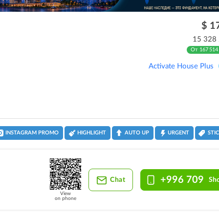
$ 1
15 328
От 167 514
Activate House Plus
INSTAGRAM PROMO
HIGHLIGHT
AUTO UP
URGENT
STI
+996 709
Chat
Sh
View
on phone