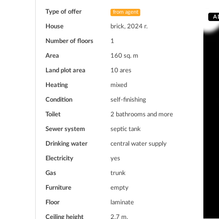
Type of offer
from agent
A
House
brick, 2024 г.
Number of floors
1
Area
160 sq. m
Land plot area
10 ares
Heating
mixed
Condition
self-finishing
Toilet
2 bathrooms and more
Sewer system
septic tank
Drinking water
central water supply
Electricity
yes
Gas
trunk
Furniture
empty
Floor
laminate
Ceiling height
2.7 m.