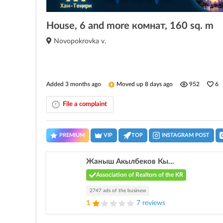
House, 6 and more комнат, 160 sq. m
Novopokrovka v.
Added 3 months ago
Moved up 8 days ago
952
6
File a complaint
PREMIUM
VIP
TOP
INSTAGRAM POST
Жаныш Акылбеков Кы...
Association of Realtors of the KR
2747 ads of the business
1
7 reviews