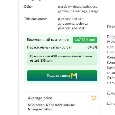
Other
plastic windows, bathhouse,
garden, outbuildings, garage
Title documents
purchase and sale
agreement, technical
Desc
passport, red book
Прод
Ежемесячный платеж от:
167 514 som
Райо
Площ
Первоначальный взнос от:
34.8%
Площ
При взносе
от 40%
— ежемесячный платеж
Коли
от 161 335 som
Коли
Комм
сква
Подать заявку
Отоп
Нали
Доку
Average price
Цена
Sale, house, 6 and more комнат,
Novopokrovka v.