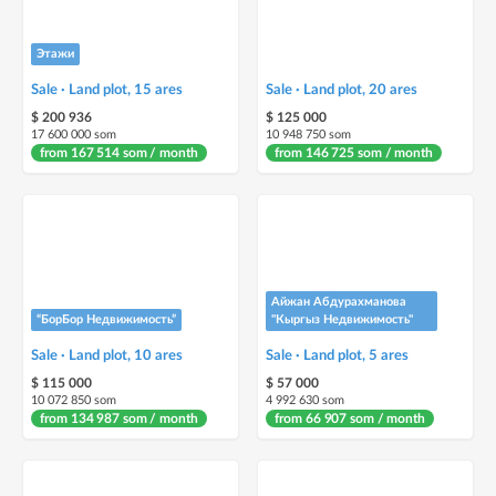
Этажи
Sale · Land plot, 15 ares
Sale · Land plot, 20 ares
$ 200 936
$ 125 000
17 600 000 som
10 948 750 som
from 167 514 som / month
from 146 725 som / month
Айжан Абдурахманова
“БорБор Недвижимость”
"Кыргыз Недвижимость"
Sale · Land plot, 10 ares
Sale · Land plot, 5 ares
$ 115 000
$ 57 000
10 072 850 som
4 992 630 som
from 134 987 som / month
from 66 907 som / month