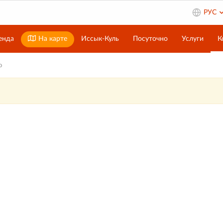
РУС
енда
На карте
Иссык-Куль
Посуточно
Услуги
К
о