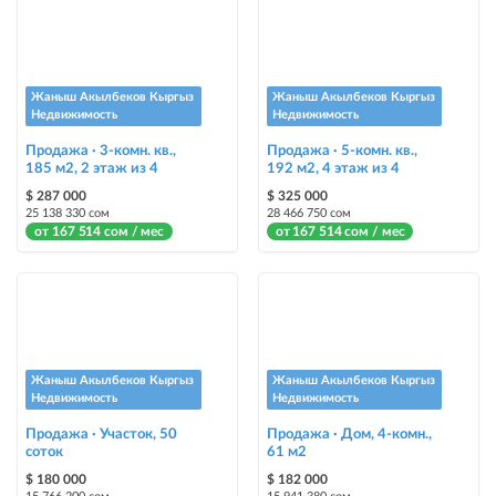
размещение объявления на Instagram аккаунте @house_kg и на
Telegram канале
Instagram Промо
Жаныш Акылбеков Кыргыз
Жаныш Акылбеков Кыргыз
размещение объявления на Instagram аккаунте @house_kg и на
Недвижимость
Недвижимость
Telegram канале + платное продвижение на Instagram
Продажа · 3-комн. кв.,
Продажа · 5-комн. кв.,
185 м2, 2 этаж из 4
192 м2, 4 этаж из 4
Выделить цветом
$ 287 000
$ 325 000
выделение объявления цветом среди других объявлений
25 138 330 сом
28 466 750 сом
от 167 514 сом / мес
от 167 514 сом / мес
Авто UP
автоматическое поднятие объявления вверх
Срочно
объявление украсит метка со словом «Срочно» + появится в разделе
«Срочно»
Жаныш Акылбеков Кыргыз
Жаныш Акылбеков Кыргыз
Недвижимость
Недвижимость
Стикеры
Продажа · Участок, 50
Продажа · Дом, 4-комн.,
соток
Яркие стикеры с опциями, выделят ваш объект среди остальных и
61 м2
помогут продать быстрее
$ 180 000
$ 182 000