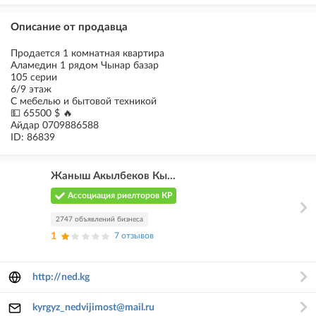
Описание от продавца
Продается 1 комнатная квартира
Аламедин 1 рядом Чынар базар
105 серии
6/9 этаж
С мебелью и бытовой техникой
💵 65500 $ 🔥
Айдар 0709886588
ID: 86839
Жаныш Акылбеков Кы...
Ассоциация риелторов КР
2747 объявлений бизнеса
1
7 отзывов
http://ned.kg
kyrgyz_nedvijimost@mail.ru