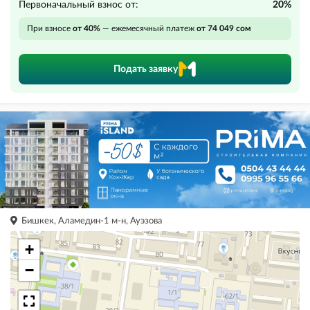
Первоначальный взнос от:
20%
При взносе
от 40%
— ежемесячный платеж
от 74 049 сом
Подать заявку
Бишкек, Аламедин-1 м-н, Ауэзова
+
−