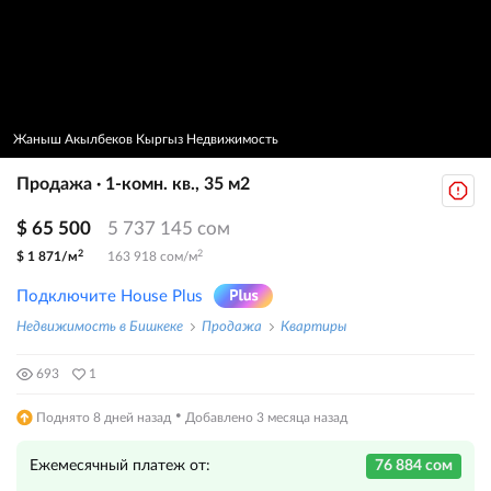
Жаныш Акылбеков Кыргыз Недвижимость
Продажа · 1-комн. кв., 35 м2
$ 65 500
5 737 145 сом
2
2
$ 1 871/м
163 918 сом/м
Подключите House Plus
Недвижимость в Бишкеке
Продажа
Квартиры
693
1
·
Поднято 8 дней назад
Добавлено 3 месяца назад
Ежемесячный платеж от:
76 884 сом