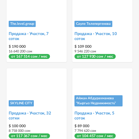
The.level.group
Сауле Телепергенова
Продажа · Участок, 7
Продажа · Участок, 10
соток
соток
$ 190 000
$ 109 000
16 640 200 сом
9 546 220 сом
от 167 514 сом / мес
от 127 930 сом / мес
Айжан Абдурахманова
SKYLINE CITY
"Кыргыз Недвижимость"
Продажа · Участок, 32
Продажа · Участок, 5
сотки
соток
$ 100 000
$ 89 000
8 758 000 сом
7 794 620 сом
от 117 367 сом / мес
от 104 457 сом / мес