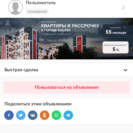
Пользователь
пользователя
Быстрая сделка
×
20
ПРЕМИУМ
Пожаловаться на объявление
размещение объявления выше VIP + платное продвижение на
Instagram
Поделиться этим объявлением
×
10
VIP
размещение объявления выше бесплатных объявлений
×
5
ТОП