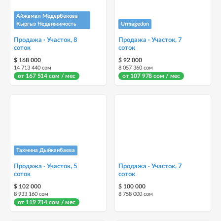
Айжамал Медербекова
Кыргыз Недвижимость
Urmagedon
Продажа · Участок, 8
Продажа · Участок, 7
соток
соток
$ 168 000
$ 92 000
14 713 440 сом
8 057 360 сом
от 167 514 сом / мес
от 107 978 сом / мес
Тахмина Дыйканбаева
Продажа · Участок, 5
Продажа · Участок, 7
соток
соток
$ 102 000
$ 100 000
8 933 160 сом
8 758 000 сом
от 119 714 сом / мес