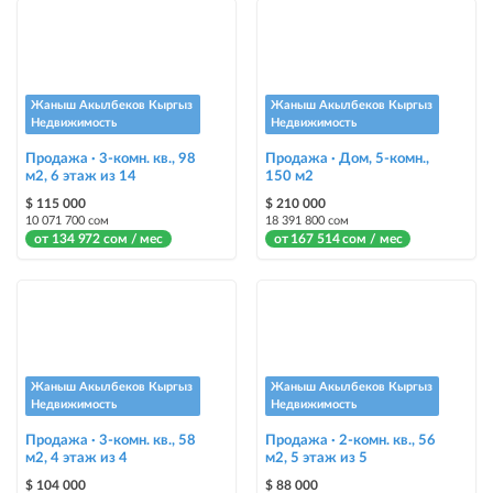
Instagram Пост
размещение объявления на Instagram аккаунте @house_kg и на
Telegram канале
Instagram Промо
Жаныш Акылбеков Кыргыз
Жаныш Акылбеков Кыргыз
размещение объявления на Instagram аккаунте @house_kg и на
Недвижимость
Недвижимость
Telegram канале + платное продвижение на Instagram
Продажа · 3-комн. кв., 98
Продажа · Дом, 5-комн.,
м2, 6 этаж из 14
150 м2
Выделить цветом
$ 115 000
$ 210 000
выделение объявления цветом среди других объявлений
10 071 700 сом
18 391 800 сом
от 134 972 сом / мес
от 167 514 сом / мес
Авто UP
автоматическое поднятие объявления вверх
Срочно
объявление украсит метка со словом «Срочно» + появится в разделе
«Срочно»
Жаныш Акылбеков Кыргыз
Жаныш Акылбеков Кыргыз
Недвижимость
Недвижимость
Стикеры
Продажа · 3-комн. кв., 58
Продажа · 2-комн. кв., 56
м2, 4 этаж из 4
Яркие стикеры с опциями, выделят ваш объект среди остальных и
м2, 5 этаж из 5
помогут продать быстрее
$ 104 000
$ 88 000