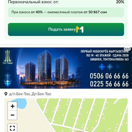
Первоначальный взнос от:
20%
При взносе
от 40%
— ежемесячный платеж
от 50 867 сом
Подать заявку
д/п Бек-Тоо, Дп Бек-Тоо
+
−