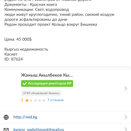
Документы : Красная книга
Коммуникации: Свет, водопровод
люди живут круглогодично, тихий район, свежий воздуж
дороги асфальтированы до дачи
Рядом проходит проект Кольцо вокруг Бишкека
Цена: 45 000$
Кыргыз недвижимость
Касиет
ID: 87624
Жаныш Акылбеков Кы...
Ассоциация риелторов КР
2749 объявлений бизнеса
1
7 отзывов
http://ned.kg
kyrgyz_nedvijimost@mail.ru