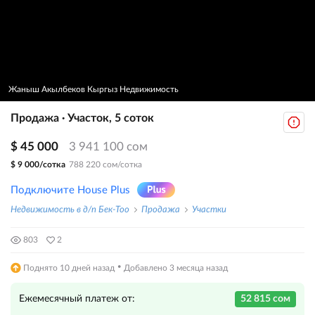
Жаныш Акылбеков Кыргыз Недвижимость
Продажа · Участок, 5 соток
$ 45 000
3 941 100 сом
$ 9 000/сотка
788 220 сом/сотка
Подключите House Plus
Недвижимость в д/п Бек-Тоо
Продажа
Участки
803
2
·
Поднято 10 дней назад
Добавлено 3 месяца назад
Ежемесячный платеж от:
52 815 сом