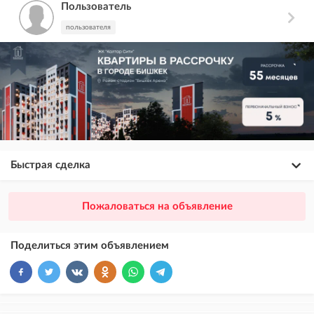
Пользователь
пользователя
Быстрая сделка
×
20
ПРЕМИУМ
Пожаловаться на объявление
размещение объявления выше VIP + платное продвижение на
Instagram
Поделиться этим объявлением
×
10
VIP
размещение объявления выше бесплатных объявлений
×
5
ТОП