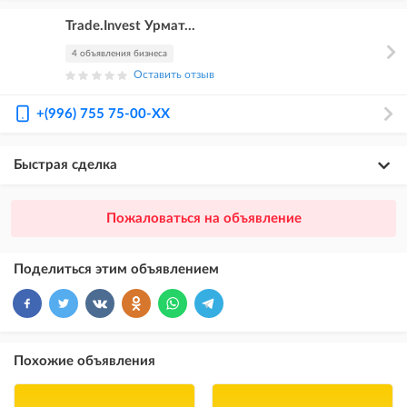
Trade.Invest Урмат...
4 объявления бизнеса
Оставить отзыв
+(996) 755 75-00-XX
Быстрая сделка
×
20
ПРЕМИУМ
Пожаловаться на объявление
размещение объявления выше VIP + платное продвижение на
Instagram
Поделиться этим объявлением
×
10
VIP
размещение объявления выше бесплатных объявлений
×
5
ТОП
Похожие объявления
размещение объявления выше бесплатных объявлений (после VIP)
Instagram Пост