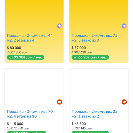
размещение объявления на Instagram аккаунте @house_kg и на
Telegram канале
Instagram Промо
размещение объявления на Instagram аккаунте @house_kg и на
Telegram канале + платное продвижение на Instagram
Продажа · 2-комн. кв., 44
Продажа · 2-комн. кв., 75
м2, 2 этаж из 4
м2, 5 этаж из 9
Выделить цветом
$ 80 000
$ 57 000
7 007 200 сом
4 992 630 сом
выделение объявления цветом среди других объявлений
от 93 904 сом / мес
от 66 907 сом / мес
Авто UP
автоматическое поднятие объявления вверх
Срочно
объявление украсит метка со словом «Срочно» + появится в разделе
«Срочно»
Продажа · 2-комн. кв., 70
Продажа · 2-комн. кв., 35
Стикеры
м2, 4 этаж из 10
м2, 1 этаж из 2
Яркие стикеры с опциями, выделят ваш объект среди остальных и
$ 115 000
$ 65 500
помогут продать быстрее
10 072 850 сом
5 737 145 сом