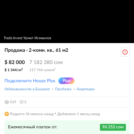
Trade.Invest Урмат Исмаилов
Продажа · 2-комн. кв., 61 м2
$ 82 000
7 182 380 сом
2
2
$ 1 344/м
117 744 сом/м
Подключите House Plus
Недвижимость в Бишкеке
Продажа
Квартиры
519
3
·
Поднято 34 минуты назад
Добавлено 1 месяц назад
Ежемесячный платеж от:
96 252 сом