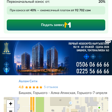
Первоначальный взнос от:
20%
При взносе
от 40%
— ежемесячный платеж
от 92 702 сом
Подать заявку
Аалам Сити
4.8
5 отзывов
Бишкек, Горького - Алма-Атинская, Горького-7-апреля
+
−