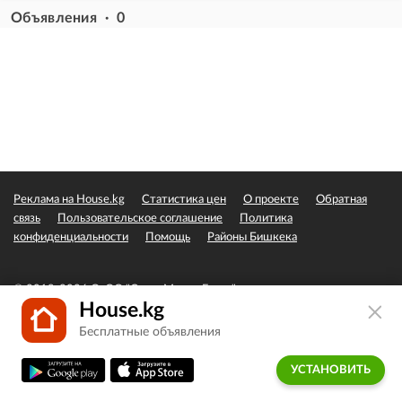
Объявления · 0
Реклама на House.kg
Статистика цен
О проекте
Обратная
связь
Пользовательское соглашение
Политика
конфиденциальности
Помощь
Районы Бишкека
© 2019-2026 ОсОО "Сэвэн Медиа Групп"
House.kg
Бесплатные объявления
УСТАНОВИТЬ
Главная
Избранное
Подать
Сообщения
Кабинет