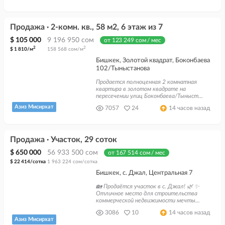
Продажа · 2-комн. кв., 58 м2, 6 этаж из 7
$ 105 000
9 196 950 сом
от 123 249 сом / мес
2
2
$ 1 810/м
158 568 сом/м
Бишкек, Золотой квадрат, Боконбаева
102/Тыныстанова
Продается полноценная 2 комнатная
квартира в золотом квадрате на
пересечении улиц Боконбаева/Тыныст...
Азиз Мисирхат
7057
24
14 часов назад
Продажа · Участок, 29 соток
$ 650 000
56 933 500 сом
от 167 514 сом / мес
$ 22 414/сотка
1 963 224 сом/сотка
Бишкек, с. Джал, Центральная 7
🏡 Продаётся участок в с. Джал! 🌿 ✨
Отличное место для строительства
коммерческой недвижимости мечты...
3086
10
14 часов назад
Азиз Мисирхат