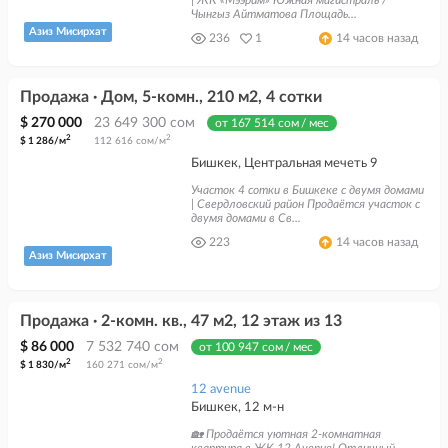
| ЖК «Мээрим» Южная магистраль /
Чынгыз Айтматова Площадь...
Азиз Мисирхат
236
1
14 часов назад
Продажа · Дом, 5-комн., 210 м2, 4 сотки
$ 270 000
23 649 300 сом
от 167 514 сом / мес
2
2
$ 1 286/м
112 616 сом/м
Бишкек, Центральная мечеть 9
Участок 4 сотки в Бишкеке с двумя домами
| Свердловский район Продаётся участок с
двумя домами в Св...
223
14 часов назад
Азиз Мисирхат
Продажа · 2-комн. кв., 47 м2, 12 этаж из 13
$ 86 000
7 532 740 сом
от 100 947 сом / мес
2
2
$ 1 830/м
160 271 сом/м
12 avenue
Бишкек, 12 м-н
🏡 Продаётся уютная 2-комнатная