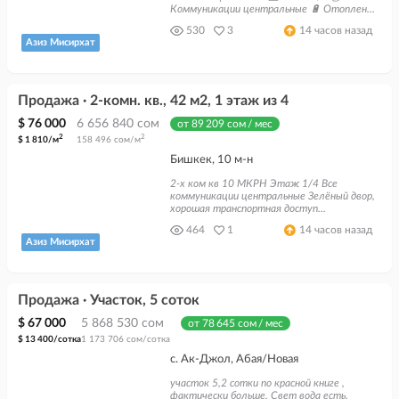
Коммуникации центральные 🔋 Отоплен...
530
3
14 часов назад
Азиз Мисирхат
Продажа · 2-комн. кв., 42 м2, 1 этаж из 4
$ 76 000
6 656 840 сом
от 89 209 сом / мес
2
2
$ 1 810/м
158 496 сом/м
Бишкек, 10 м-н
2-х ком кв 10 МКРН Этаж 1/4 Все
коммуникации центральные Зелёный двор,
хорошая транспортная доступ...
464
1
14 часов назад
Азиз Мисирхат
Продажа · Участок, 5 соток
$ 67 000
5 868 530 сом
от 78 645 сом / мес
$ 13 400/сотка
1 173 706 сом/сотка
с. Ак-Джол, Абая/Новая
участок 5,2 сотки по красной книге ,
фактически больше. Свет вода есть.