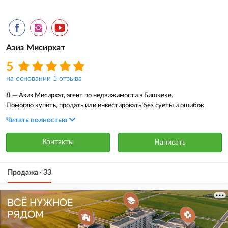
Азиз Мисирхат
5
на основании 1 отзыва
Я — Азиз Мисирхат, агент по недвижимости в Бишкеке.
Помогаю купить, продать или инвестировать без суеты и ошибок.
Работаю точно, конфиденциально и в интересах клиента.
Читать полностью
“Гладкие решения квадратных вопросов”®
Контакты
Написать
Связаться со мной:
Instagram: @azizmisirhat
WhatsApp: +996 559261185
Продажа · 33
Telegram: @boldrealtor
Локация: Бишкек, работаю по всему городу.