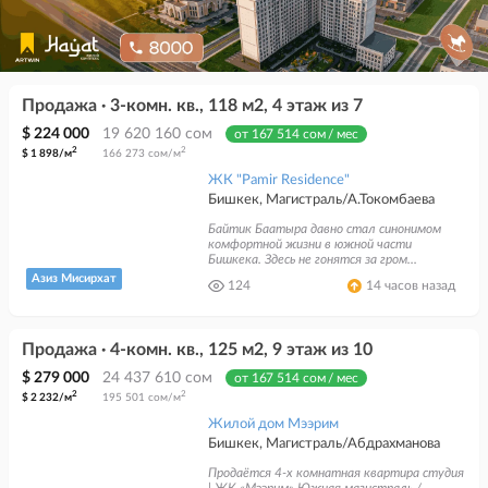
Продажа · 3-комн. кв., 118 м2, 4 этаж из 7
$ 224 000
19 620 160 сом
от 167 514 сом / мес
2
2
$ 1 898/м
166 273 сом/м
ЖК "Pamir Residence"
Бишкек, Магистраль/А.Токомбаева
Байтик Баатыра давно стал синонимом
комфортной жизни в южной части
Бишкека. Здесь не гонятся за гром...
Азиз Мисирхат
124
14 часов назад
Продажа · 4-комн. кв., 125 м2, 9 этаж из 10
$ 279 000
24 437 610 сом
от 167 514 сом / мес
2
2
$ 2 232/м
195 501 сом/м
Жилой дом Мээрим
Бишкек, Магистраль/Абдрахманова
Продаётся 4-х комнатная квартира студия