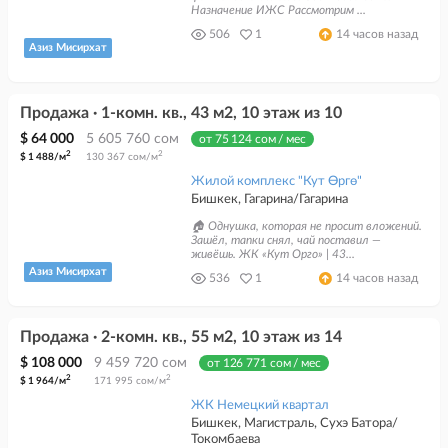
Назначение ИЖС Рассмотрим ...
506
1
14 часов назад
Азиз Мисирхат
Продажа · 1-комн. кв., 43 м2, 10 этаж из 10
$ 64 000
5 605 760 сом
от 75 124 сом / мес
2
2
$ 1 488/м
130 367 сом/м
Жилой комплекс "Кут Өргө"
Бишкек, Гагарина/Гагарина
🏠 Однушка, которая не просит вложений.
Зашёл, тапки снял, чай поставил —
живёшь. ЖК «Кут Орго» | 43...
Азиз Мисирхат
536
1
14 часов назад
Продажа · 2-комн. кв., 55 м2, 10 этаж из 14
$ 108 000
9 459 720 сом
от 126 771 сом / мес
2
2
$ 1 964/м
171 995 сом/м
ЖК Немецкий квартал
Бишкек, Магистраль, Сухэ Батора/
Токомбаева