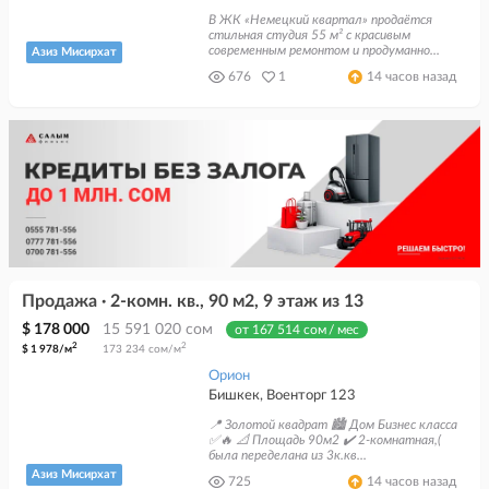
В ЖК «Немецкий квартал» продаётся
стильная студия 55 м² с красивым
современным ремонтом и продуманно...
Азиз Мисирхат
676
1
14 часов назад
Продажа · 2-комн. кв., 90 м2, 9 этаж из 13
$ 178 000
15 591 020 сом
от 167 514 сом / мес
2
2
$ 1 978/м
173 234 сом/м
Орион
Бишкек, Военторг 123
📍 Золотой квадрат 🏙️ Дом Бизнес класса
✅🔥 📐 Площадь 90м2 ✔️ 2-комнатная,(
была переделана из 3к.кв...
Азиз Мисирхат
725
14 часов назад