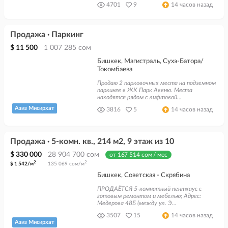
4701
9
14 часов назад
Продажа · Паркинг
$ 11 500
1 007 285 сом
Бишкек, Магистраль, Сухэ-Батора/
Токомбаева
Продаю 2 парковочных места на подземном
паркинге в ЖК Парк Авеню. Места
находятся рядом с лифтовой...
Азиз Мисирхат
3816
5
14 часов назад
Продажа · 5-комн. кв., 214 м2, 9 этаж из 10
$ 330 000
28 904 700 сом
от 167 514 сом / мес
2
2
$ 1 542/м
135 069 сом/м
Бишкек, Советская - Скрябина
ПРОДАЁТСЯ 5-комнатный пентхаус с
готовым ремонтом и мебелью; Адрес:
Медерова 48Б (между ул. Э...
3507
15
14 часов назад
Азиз Мисирхат