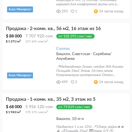
квартира в ЖК 12 Avenue! Отличный
вариант для комфортной жизни или в...
Азиз Мисирхат
293
1
14 часов назад
Продажа · 2-комн. кв., 56 м2, 16 этаж из 16
$ 88 000
7 707 920 сом
от 103 295 сом / мес
2
2
$ 1 571/м
137 641 сом/м
Cosmos
Бишкек, Советская - Скрябина/
Ахунбаева
📍Медакадемия 2комн. студия ЖК.Космос
Площадь 56м2 Этаж 16+тех.этаж
Комунникации центральные Отопл...
Азиз Мисирхат
499
2
14 часов назад
Продажа · 1-комн. кв., 35 м2, 3 этаж из 5
$ 68 000
5 956 120 сом
от 79 819 сом / мес
2
2
$ 1 943/м
170 175 сом/м
Бишкек, 10 м-н
Продается 1 к.кв 105с 📍10мкр, район🔥🔥
🔥 📐Площадь 35м2 🛗Этаж 3/9 🚰