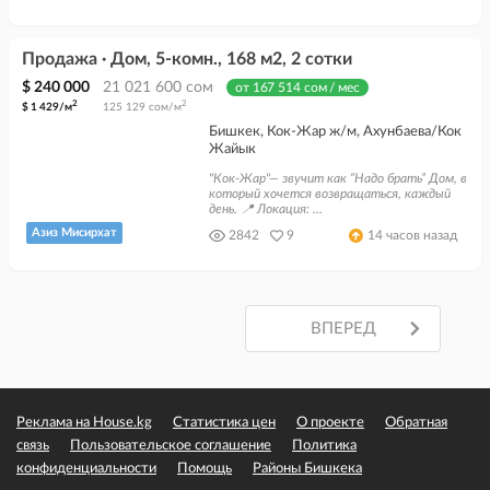
Продажа · Дом, 5-комн., 168 м2, 2 сотки
$ 240 000
21 021 600 сом
от 167 514 сом / мес
2
2
$ 1 429/м
125 129 сом/м
Бишкек, Кок-Жар ж/м, Ахунбаева/Кок
Жайык
"Кок-Жар"— звучит как “Надо брать” Дом, в
который хочется возвращаться, каждый
день. 📍 Локация: ...
Азиз Мисирхат
2842
9
14 часов назад
ВПЕРЕД
ВПЕРЕД
Реклама на House.kg
Статистика цен
О проекте
Обратная
связь
Пользовательское соглашение
Политика
конфиденциальности
Помощь
Районы Бишкека