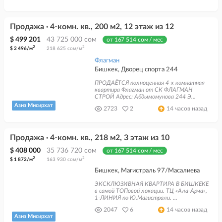
Продажа · 4-комн. кв., 200 м2, 12 этаж из 12
$ 499 201
43 725 000 сом
от 167 514 сом / мес
2
2
$ 2 496/м
218 625 сом/м
Флагман
Бишкек, Дворец спорта 244
ПРОДАЁТСЯ полноценная 4-х комнатная
квартира Флагман от СК ФЛАГМАН
СТРОЙ Адрес: Абдымомунова 244 Э...
Азиз Мисирхат
2723
2
14 часов назад
Продажа · 4-комн. кв., 218 м2, 3 этаж из 10
$ 408 000
35 736 720 сом
от 167 514 сом / мес
2
2
$ 1 872/м
163 930 сом/м
Бишкек, Магистраль 97/Масалиева
ЭКСКЛЮЗИВНАЯ КВАРТИРА В БИШКЕКЕ
в самой ТОПовой локации. ТЦ «Ала-Арча»,
1-ЛИНИЯ по Ю.Магистрали. ...
2047
6
14 часов назад
Азиз Мисирхат