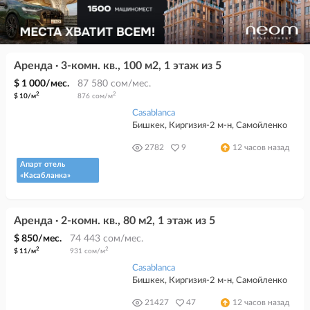
Аренда · 3-комн. кв., 100 м2, 1 этаж из 5
$ 1 000/мес.
87 580 сом/мес.
2
2
$ 10/м
876 сом/м
Casablanca
Бишкек, Киргизия-2 м-н, Самойленко
2782
9
12 часов назад
Апарт отель
«Касабланка»
Аренда · 2-комн. кв., 80 м2, 1 этаж из 5
$ 850/мес.
74 443 сом/мес.
2
2
$ 11/м
931 сом/м
Casablanca
Бишкек, Киргизия-2 м-н, Самойленко
21427
47
12 часов назад