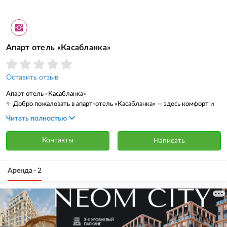
Апарт отель «Касабланка»
Оставить отзыв
Апарт отель «Касабланка»
✨ Добро пожаловать в апарт-отель «Касабланка» — здесь комфорт и
безопасность идут рука об руку!
Читать полностью
Наши апартаменты находятся в престижном районе города, рядом с
новой резиденцией президента 🏛, с круглосуточной охраной и
Контакты
Написать
развитой инфраструктурой
Аренда · 2