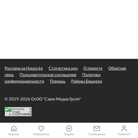
Реклама на House.kg
Статистика цен
О проекте
Обратная
связь
Пользовательское соглашение
Политика
конфиденциальности
Помощь
Районы Бишкека
© 2019-2026 ОсОО "Сэвэн Медиа Групп"
Главная
Избранное
Подать
Сообщения
Кабинет