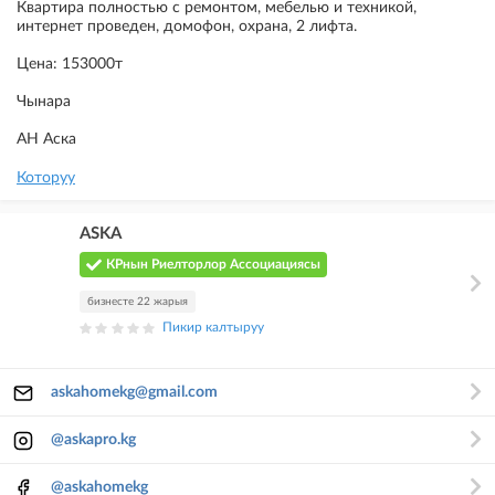
Квартира полностью с ремонтом, мебелью и техникой,
интернет проведен, домофон, охрана, 2 лифта.
Цена: 153000т
Чынара
АН Аска
Которуу
ASKA
КРнын Риелторлор Ассоциациясы
бизнесте 22 жарыя
Пикир калтыруу
askahomekg@gmail.com
@askapro.kg
@askahomekg