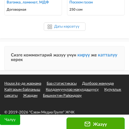
Вагонка, ламинат, МДФ
Посеем газон
Договорная
250 сом
Дагы көрсөтүү
кирүү
катталуу
Сизге комментарий жазуу үчүн
же
керек
House.kg-де жарнама
Баа статистикасы
Долбоор жөнүндө
Кайтарым байланыш
Колдонуучулар макулдашуусу
Купуялык
саясаты
Жардам
Бишкектин Райондору
© 2019-2026 "Сэвэн Медиа Групп" ЖЧК
Чалуу
Жазуу