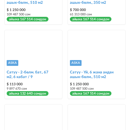
ашык-бөлм., 510 м2
ашык-бөлм., 350 м2
Түс менен белгилөө
$ 1 250 000
$ 700 000
109 487 500 сом
61 313 000 сом
жарыялардын арасында башка түстө бөлүп көрсөтүлөт
айына 167 514 сомдон
айына 167 514 сомдон
Авто UP
жарыяны автоматтык түрдө жогору көтөрүү
Шашылыш
жарыя "Шашылыш" деген белги менен коюлат + "Шашылыш"
бөлүмүндө көрсөтүлөт
ASKA
ASKA
Сатуу · 2-бөлм. бат., 67
Сатуу · Үй, 6 жана андан
Чаптамалар
м2, 6 кабат / 9
ашык-бөлм., 510 м2
Опциялары бар жаркыраган стикерлер сиздин мүлкүңүздү
$ 113 000
$ 1 250 000
башкалардан өзгөчөлөнтүп, аны тезирээк сатууга жардам берет
9 897 670 сом
109 487 500 сом
айына 132 640 сомдон
айына 167 514 сомдон