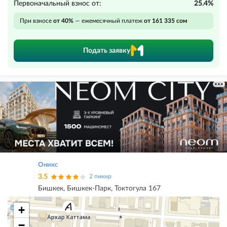
Первоначальный взнос от:
25.4%
При взносе
от 40%
— ежемесячный платеж
от 161 335 сом
Подать заявку
Оникс
3.5
2 пикир
Бишкек, Бишкек-Парк, Токтогула 167
+
−