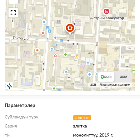
2GIS
Лицензиялык келишим
Параметрлер
Сүйлөмдүн түрү
агенттен
Серия
элитка
Үй
монолиттүү, 2019 г.