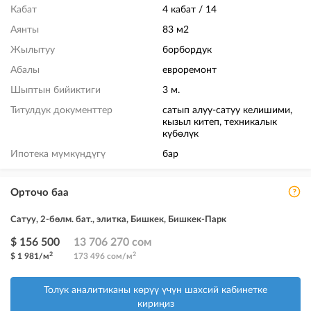
Кабат
4 кабат / 14
Аянты
83 м2
Жылытуу
борбордук
Абалы
евроремонт
Шыптын бийиктиги
3 м.
Титулдук документтер
сатып алуу-сатуу келишими,
кызыл китеп, техникалык
күбөлүк
Ипотека мүмкүндүгү
бар
Орточо баа
Сатуу, 2-бөлм. бат., элитка, Бишкек, Бишкек-Парк
$ 156 500
13 706 270 сом
2
2
$ 1 981/м
173 496 сом/м
Толук аналитиканы көрүү үчүн шахсий кабинетке
кириңиз