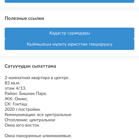
Полезные ссылки
Кадастр сурамдары
Кыймылсыз мүлктү юристтин текшерүүсү
Сатуучудан сыпаттама
2-комнатная квартира в центре .
83 кв.м.
этаж 4/13.
Район: Бишкек Парк.
ЖК: Оникс.
СК: Гокташ
2020 г.постройки.
Коммуникации: все центральные
Отопление: центральное
Окна юго-восток
Окна панорамные алюминиевые.