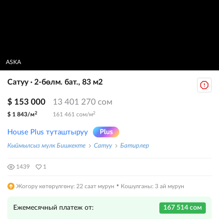
ASKA
Сатуу · 2-бөлм. бат., 83 м2
$ 153 000
13 401 270 сом
2
2
$ 1 843/м
161 461 сом/м
House Plus туташтыруу
Кыймылсыз мүлк Бишкекте
Сатуу
Батирлер
1439
1
·
Жогору көтөрүлгөнү: 22 саат мурун
Кошулганы: 3 ай мурун
Ежемесячный платеж от:
167 514 сом