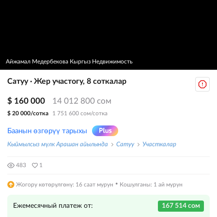
Айжамал Медербекова Кыргыз Недвижимость
Сатуу · Жер участогу, 8 соткалар
$ 160 000
14 012 800 сом
$ 20 000/сотка
1 751 600 сом/сотка
Баанын өзгөрүү тарыхы
Кыймылсыз мүлк Арашан айылында
Сатуу
Участкалар
483
1
·
Жогору көтөрүлгөнү: 16 саат мурун
Кошулганы: 1 ай мурун
Ежемесячный платеж от:
167 514 сом