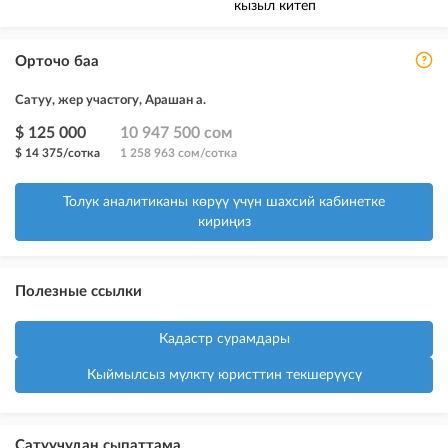
кызыл китеп
Орточо баа
Сатуу, жер участогу, Арашан а.
$ 125 000
10 947 500 сом
$ 14 375/сотка
1 258 963 сом/сотка
Толук аналитиканы көрүү үчүн шахсий кабинетке
кириңиз
Полезные ссылки
Кадастр сурамдары
Кыймылсыз мүлктү юристтин текшерүүсү
Сатуучудан сыпаттама