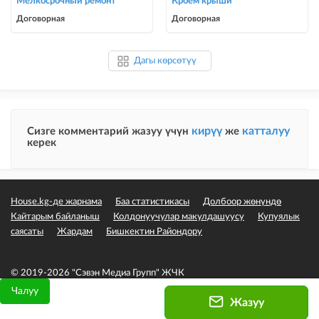
Мелкосрочный ремонт
Кроем крыши
Договорная
Договорная
Дагы көрсөтүү
кирүү
катталуу
Сизге комментарий жазуу үчүн
же
керек
House.kg-де жарнама
Баа статистикасы
Долбоор жөнүндө
Кайтарым байланыш
Колдонуучулар макулдашуусу
Купуялык
саясаты
Жардам
Бишкектин Райондору
© 2019-2026 "Сэвэн Медиа Групп" ЖЧК
Чалуу
Жазуу