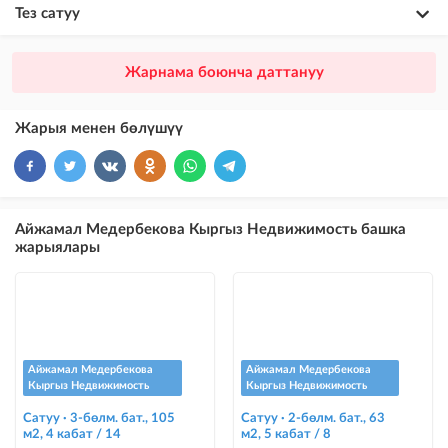
Тез сатуу
×
20
ПРЕМИУМ
Жарнама боюнча даттануу
VIP жарыялардын үстүнө жарыя жайгаштыруу + Instagramдагы акы
төлөнүүчү жарнама
Жарыя менен бөлүшүү
×
10
VIP
бекер жарыялардын үстүнө жарыя жайгаштыруу
×
5
ТОП
Айжамал Медербекова Кыргыз Недвижимость башка
бекер жарыялардын үстүнө жарыя жайгаштыруу (VIPтен кийин)
жарыялары
Instagram Пост
@house_kg Instagram аккаунтуна жана Telegram каналына жарыя
жайгаштыруу
Instagram Промо
Айжамал Медербекова
Айжамал Медербекова
@house_kg Instagram аккаунтуна жана Telegram каналына жарыя
Кыргыз Недвижимость
Кыргыз Недвижимость
жайгаштыруу + Instagramдагы акы төлөнүүчү жарнама
Сатуу · 3-бөлм. бат., 105
Сатуу · 2-бөлм. бат., 63
м2, 4 кабат / 14
м2, 5 кабат / 8
Түс менен белгилөө