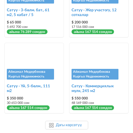
Кыргыз Недвижимость
Кыргыз Недвижимость
Сатуу · 3-бөлм. бат., 61
Сатуу · Жер участогу, 12
м2, 5 кабат / 5
соткалар
$ 65 000
$ 200 000
5 692 700 сом
17 516 000 сом
айына 76 289 сомдон
айына 167 514 сомдон
Айжамал Медербекова
Айжамал Медербекова
Кыргыз Недвижимость
Кыргыз Недвижимость
Сатуу · Үй, 5-бөлм., 111
Сатуу · Коммерциялык
м2
мүлк, 245 м2
$ 350 000
$ 550 000
30 653 000 сом
48 169 000 сом
айына 167 514 сомдон
айына 167 514 сомдон
Дагы көрсөтүү