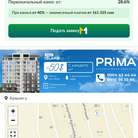
Первоначальный взнос от:
28.6%
При взносе
от 40%
— ежемесячный платеж
от 161 335 сом
Подать заявку
Арашан а.
+
−