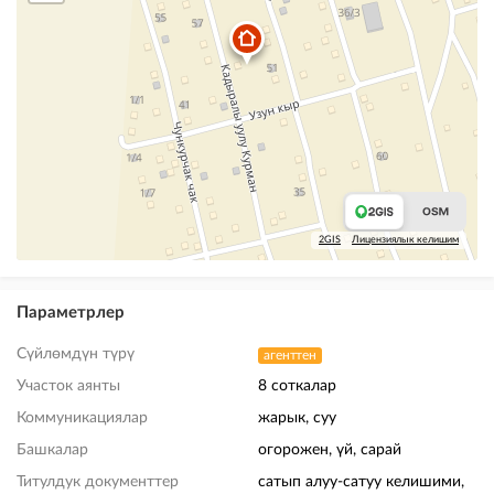
2GIS
Лицензиялык келишим
Параметрлер
Сүйлөмдүн түрү
агенттен
Участок аянты
8 соткалар
Коммуникациялар
жарык, суу
Башкалар
огорожен, үй, сарай
Титулдук документтер
сатып алуу-сатуу келишими,