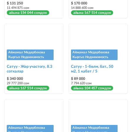
$ 131 250
$ 170 000
жарыялардын арасында башка түстө бөлүп көрсөтүлөт
11 494 875 сом
14 888 600 сом
айына 154 044 сомдон
айына 167 514 сомдон
Авто UP
жарыяны автоматтык түрдө жогору көтөрүү
Шашылыш
жарыя "Шашылыш" деген белги менен коюлат + "Шашылыш"
бөлүмүндө көрсөтүлөт
Айжамал Медербекова
Айжамал Медербекова
Кыргыз Недвижимость
Кыргыз Недвижимость
Чаптамалар
Сатуу · Жер участогу, 8.3
Сатуу · 1-бөлм. бат., 50
соткалар
Опциялары бар жаркыраган стикерлер сиздин мүлкүңүздү
м2, 1 кабат / 5
башкалардан өзгөчөлөнтүп, аны тезирээк сатууга жардам берет
$ 340 000
$ 89 000
29 777 200 сом
7 794 620 сом
айына 167 514 сомдон
айына 104 457 сомдон
Айжамал Медербекова
Айжамал Медербекова