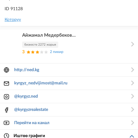
ID 91128
Которуу
Айжамал Медербеков...
бизнесте 2272 жарыя
3
2 пикир
http://ned.kg
kyrgyz_nedvijimost@mail.ru
@kyrgyz.ned
@kyrgyzrealestate
Перейти на канал
Иштөө графиги