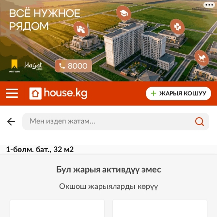
ЖАРЫЯ КОШУУ
1-бөлм. бат., 32 м2
Бул жарыя активдүү эмес
Окшош жарыяларды көрүү