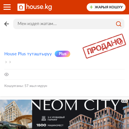
ЖАРЫЯ КОШУУ
House Plus туташтыруу
Кошулганы: 57 жыл мурун