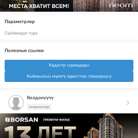
Параметрлер
Сүйлөмдүн түрү
Полезные ссылки
Кадастр сурамдары
Кыймылсыз мүлктү юристтин текшерүүсү
Колдонуучу
колдонуучуда