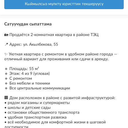
Кыймылсыз мүлктү юристтин текшерүүсү
Сатуучудан сыпаттама
🏡 Продаётся 2-комнатная квартира в районе ТЭЦ
📍 Адрес: ул. Акылбекова, 55
✨ Уютная квартира с ремонтом в удобном районе города —
отличный вариант для проживания или сдачи в аренду.
🔹 Площадь: 55 м²
🔹 Этаж: 4 из 9 (угловая)
🔹 С ремонтом
🔹 Без мебели и техники
🔹 Все центральные коммуникации
🏢 Дом расположен в районе с развитой инфраструктурой:
• рядом магазины и супермаркеты
• школы и детские сады
• остановки общественного транспорта
• удобная транспортная развязка
• всё необходимое для комфортной жизни в шаговой
доступности