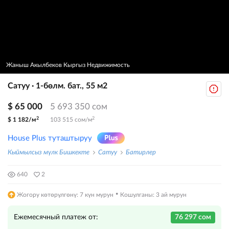
Жаныш Акылбеков Кыргыз Недвижимость
Сатуу · 1-бөлм. бат., 55 м2
$ 65 000
5 693 350 сом
2
2
$ 1 182/м
103 515 сом/м
House Plus туташтыруу
Кыймылсыз мүлк Бишкекте
Сатуу
Батирлер
640
2
·
Жогору көтөрүлгөнү: 7 күн мурун
Кошулганы: 3 ай мурун
Ежемесячный платеж от:
76 297 сом