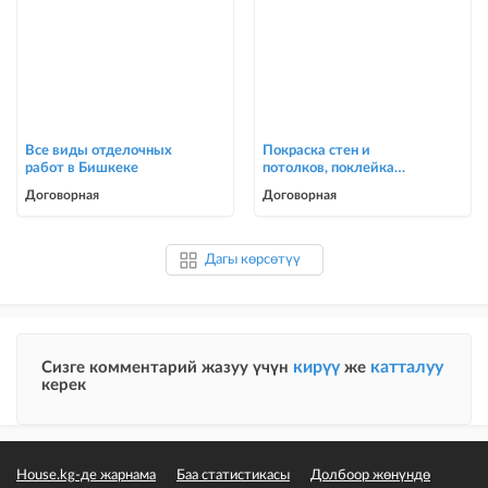
Все виды отделочных
Покраска стен и
работ в Бишкеке
потолков, поклейка
обоев в Бишкеке
Договорная
Договорная
Дагы көрсөтүү
кирүү
катталуу
Сизге комментарий жазуу үчүн
же
керек
House.kg-де жарнама
Баа статистикасы
Долбоор жөнүндө