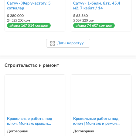
Сатуу · Жер участогу, 5
Сатуу · 1-бөлм. бат., 45.4
соткалар
м2, 7 кабат / 14
$ 280 000
$ 63 560
24 525 200 сом
5 567 220 сом
айына 167 514 сомдон
айына 74 607 сомдон
Дагы көрсөтүү
Строительство и ремонт
Кровельные работы под
Кровельные работы под
ключ. Монтаж крыши
ключ | Монтаж и ремонт
для частных домов и
крыш | Опытная бригада
Договорная
Договорная
коттеджей