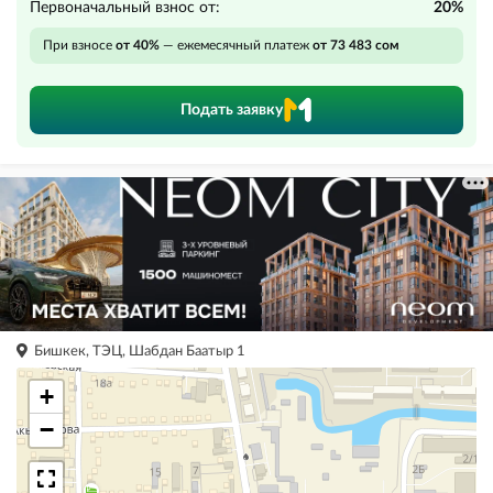
Первоначальный взнос от:
20%
При взносе
от 40%
— ежемесячный платеж
от 73 483 сом
Подать заявку
Бишкек, ТЭЦ, Шабдан Баатыр 1
+
−