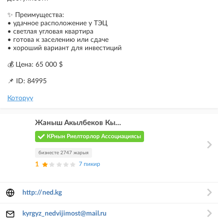
✨ Преимущества:
• удачное расположение у ТЭЦ
• светлая угловая квартира
• готова к заселению или сдаче
• хороший вариант для инвестиций
💰 Цена: 65 000 $
📌 ID: 84995
Которуу
Жаныш Акылбеков Кы...
КРнын Риелторлор Ассоциациясы
бизнесте 2747 жарыя
1
7 пикир
http://ned.kg
kyrgyz_nedvijimost@mail.ru