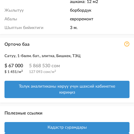
ашкана: 12 м2
Жылытуу
борбордук
Абалы
евроремонт
Шыптын бийиктиги
3 м.
Орточо баа
Сатуу, 1-бөлм. бат., элитка, Бишкек, ТЭЦ
$ 67 000
5 868 530 сом
2
2
$ 1 451/м
127 093 сом/м
Толук аналитиканы көрүү үчүн шахсий кабинетке
кириңиз
Полезные ссылки
Кадастр сурамдары