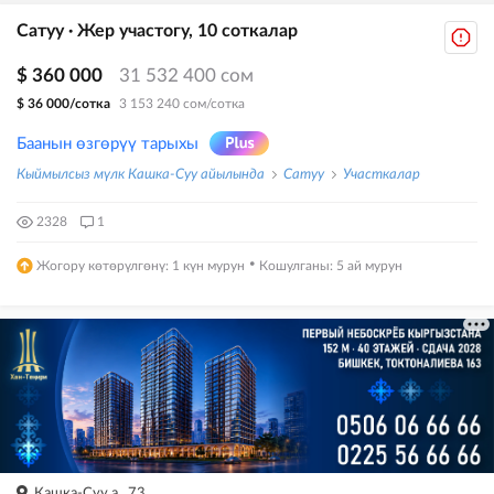
Сатуу · Жер участогу, 10 соткалар
$ 360 000
31 532 400 сом
$ 36 000/сотка
3 153 240 сом/сотка
Баанын өзгөрүү тарыхы
Кыймылсыз мүлк Кашка-Суу айылында
Сатуу
Участкалар
2328
1
·
Жогору көтөрүлгөнү: 1 күн мурун
Кошулганы: 5 ай мурун
Кашка-Суу а., 73