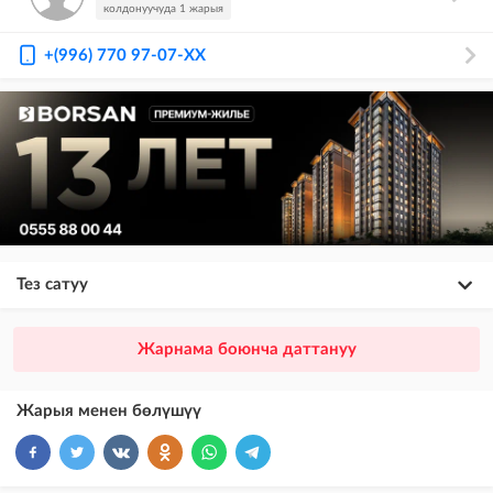
колдонуучуда 1 жарыя
+(996) 770 97-07-XX
Тез сатуу
×
20
ПРЕМИУМ
Жарнама боюнча даттануу
VIP жарыялардын үстүнө жарыя жайгаштыруу + Instagramдагы акы
төлөнүүчү жарнама
Жарыя менен бөлүшүү
×
10
VIP
бекер жарыялардын үстүнө жарыя жайгаштыруу