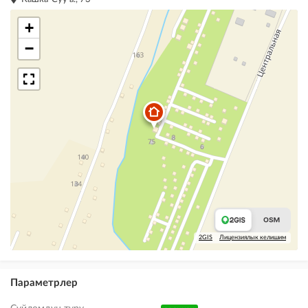
+
−
2GIS
Лицензиялык келишим
Параметрлер