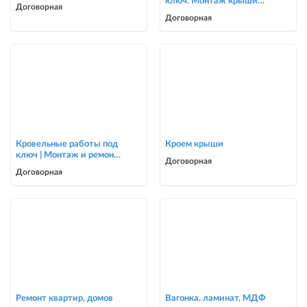
ключ. Монтаж крыши
Договорная
для частных домов и
Договорная
коттеджей
Кровельные работы под
Кроем крыши
ключ | Монтаж и ремонт
Договорная
крыш | Опытная бригада
Договорная
Ремонт квартир, домов
Вагонка, ламинат, МДФ