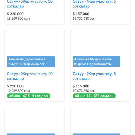
Сатуу · Жер участогу, 10
Сатуу · Жер участогу, 5
Чаптамалар
соткалар
соткалар
Опциялары бар жаркыраган стикерлер сиздин мүлкүңүздү
$ 220 000
$ 157 000
башкалардан өзгөчөлөнтүп, аны тезирээк сатууга жардам берет
19 269 800 сом
13 751 630 сом
Айжан Абдурахманова
Айжамал Медербекова
"Кыргыз Недвижимость"
Кыргыз Недвижимость
Сатуу · Жер участогу, 10
Сатуу · Жер участогу, 8
соткалар
соткалар
$ 220 000
$ 115 000
19 269 800 сом
10 072 850 сом
айына 167 514 сомдон
айына 134 987 сомдон