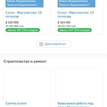
Айжан Абдурахманова
Айжан Абдурахманова
"Кыргыз Недвижимость"
"Кыргыз Недвижимость"
Сатуу · Жер участогу, 10
Сатуу · Жер участогу, 15
соткалар
соткалар
$ 220 000
$ 324 481
19 269 800 сом
28 421 250 сом
айына 167 514 сомдон
айына 167 514 сомдон
Дагы көрсөтүү
Строительство и ремонт
Сантех услуги
Кровельные работы под