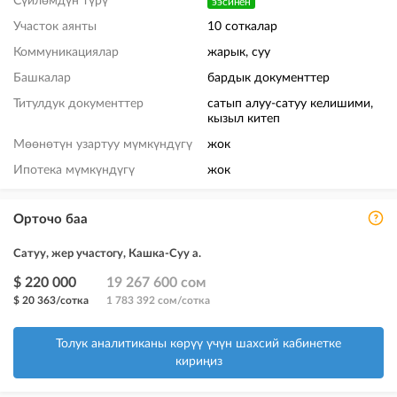
Сүйлөмдүн түрү
ээсинен
Участок аянты
10 соткалар
Коммуникациялар
жарык, суу
Башкалар
бардык документтер
Титулдук документтер
сатып алуу-сатуу келишими,
кызыл китеп
Мөөнөтүн узартуу мүмкүндүгү
жок
Ипотека мүмкүндүгү
жок
Орточо баа
Сатуу, жер участогу, Кашка-Суу а.
$ 220 000
19 267 600 сом
$ 20 363/сотка
1 783 392 сом/сотка
Толук аналитиканы көрүү үчүн шахсий кабинетке
кириңиз