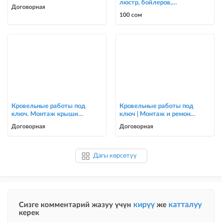
люстр, бойлеров,
Договорная
счётчиков, автоматов
100 сом
0700303090
Кровельные работы под
Кровельные работы под
ключ. Монтаж крыши
ключ | Монтаж и ремонт
для частных домов и
крыш | Опытная бригада
Договорная
Договорная
коттеджей
Дагы көрсөтүү
кирүү
катталуу
Сизге комментарий жазуу үчүн
же
керек