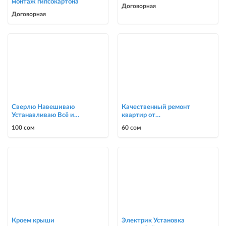
монтаж гипсокартона
Договорная
Договорная
Сверлю Навешиваю
Качественный ремонт
Устанавливаю Всё и
квартир от
подряд
косметического до
100 сом
60 сом
капитального ремонта до
ка
Кроем крыши
Электрик Установка