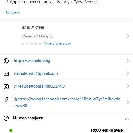
📍 Адрес: пересечение ул. Чуй и ул. Турусбекова.
Которуу
Ваш Актив
бизнесте 291 жарыя
Пикир калтыруу
https://vashaktiv.kg
vashaktiv25@gmail.com
@MTBoaXp6aHFxeG12MQ
@https://www.facebook.com/share/1Bbtijvr7y/?mibextid
=wwXIfr
Иштөө графиги
18:00 чейин ачык