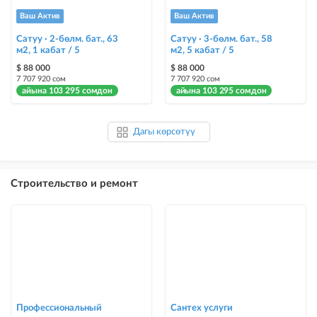
Ваш Актив
Ваш Актив
Сатуу · 2-бөлм. бат., 63
Сатуу · 3-бөлм. бат., 58
м2, 1 кабат / 5
м2, 5 кабат / 5
$ 88 000
$ 88 000
7 707 920 сом
7 707 920 сом
айына 103 295 сомдон
айына 103 295 сомдон
Дагы көрсөтүү
Строительство и ремонт
Профессиональный
Сантех услуги