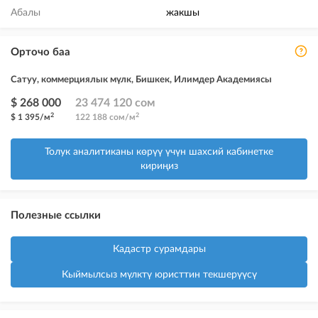
Абалы
жакшы
Орточо баа
Сатуу, коммерциялык мүлк, Бишкек, Илимдер Академиясы
$ 268 000
23 474 120 сом
2
2
$ 1 395/м
122 188 сом/м
Толук аналитиканы көрүү үчүн шахсий кабинетке
кириңиз
Полезные ссылки
Кадастр сурамдары
Кыймылсыз мүлктү юристтин текшерүүсү