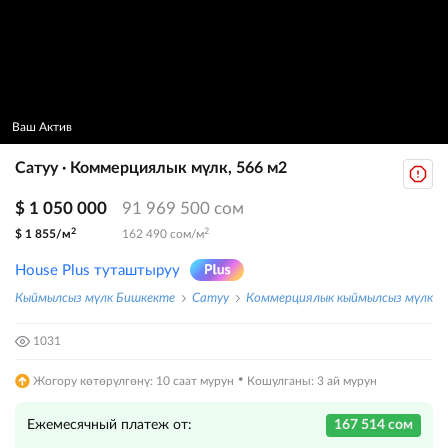
Ваш Актив
Сатуу · Коммерциялык мүлк, 566 м2
$ 1 050 000
91 969 500 сом
2
2
$ 1 855/м
162 490 сом/м
House Plus туташтыруу
Кыймылсыз мүлк Бишкекте
Сатуу
Коммерциялык кыймылсыз мүлк
1031
·
Жогору көтөрүлгөнү: 10 саат мурун
Кошулганы: 3 ай мурун
Ежемесячный платеж от:
167 514 сом