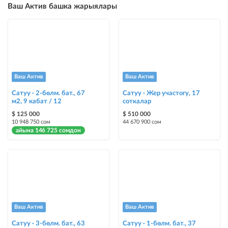
Ваш Актив башка жарыялары
бекер жарыялардын үстүнө жарыя жайгаштыруу (VIPтен кийин)
Instagram Пост
@house_kg Instagram аккаунтуна жана Telegram каналына жарыя
жайгаштыруу
Instagram Промо
Ваш Актив
Ваш Актив
@house_kg Instagram аккаунтуна жана Telegram каналына жарыя
жайгаштыруу + Instagramдагы акы төлөнүүчү жарнама
Сатуу · 2-бөлм. бат., 67
Сатуу · Жер участогу, 17
м2, 9 кабат / 12
соткалар
Түс менен белгилөө
$ 125 000
$ 510 000
10 948 750 сом
44 670 900 сом
жарыялардын арасында башка түстө бөлүп көрсөтүлөт
айына 146 725 сомдон
Авто UP
жарыяны автоматтык түрдө жогору көтөрүү
Шашылыш
жарыя "Шашылыш" деген белги менен коюлат + "Шашылыш"
бөлүмүндө көрсөтүлөт
Ваш Актив
Ваш Актив
Сатуу · 3-бөлм. бат., 63
Сатуу · 1-бөлм. бат., 37