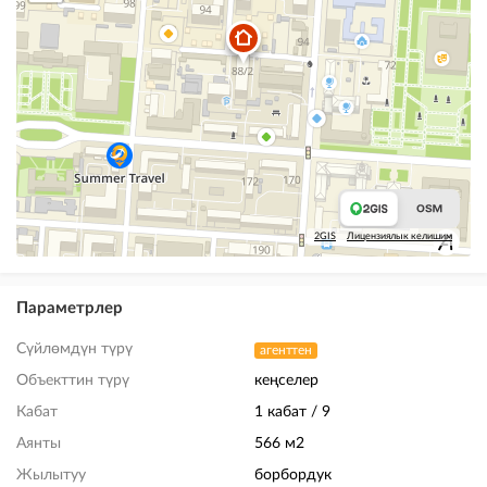
2GIS
Лицензиялык келишим
Параметрлер
Сүйлөмдүн түрү
агенттен
Объекттин түрү
кеңселер
Кабат
1 кабат / 9
Аянты
566 м2
Жылытуу
борбордук