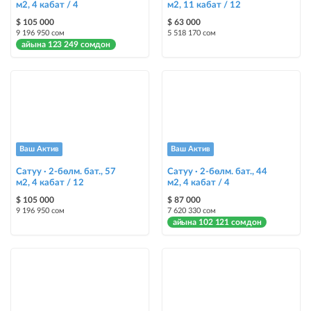
Чаптамалар
м2, 4 кабат / 4
м2, 11 кабат / 12
Опциялары бар жаркыраган стикерлер сиздин мүлкүңүздү
$ 105 000
$ 63 000
башкалардан өзгөчөлөнтүп, аны тезирээк сатууга жардам берет
9 196 950 сом
5 518 170 сом
айына 123 249 сомдон
Ваш Актив
Ваш Актив
Сатуу · 2-бөлм. бат., 57
Сатуу · 2-бөлм. бат., 44
м2, 4 кабат / 12
м2, 4 кабат / 4
$ 105 000
$ 87 000
9 196 950 сом
7 620 330 сом
айына 102 121 сомдон