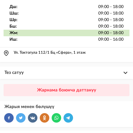
Дш:
09:00 - 18:00
Шш:
09:00 - 18:00
Шр:
09:00 - 18:00
Бш:
09:00 - 18:00
Жм:
09:00 - 18:00
Иш:
09:00 - 16:00
Ул. Токтогула 112/1 Бц «Сфера», 1 этаж
Тез сатуу
×
20
ПРЕМИУМ
Жарнама боюнча даттануу
VIP жарыялардын үстүнө жарыя жайгаштыруу + Instagramдагы акы
төлөнүүчү жарнама
Жарыя менен бөлүшүү
×
10
VIP
бекер жарыялардын үстүнө жарыя жайгаштыруу
×
5
ТОП