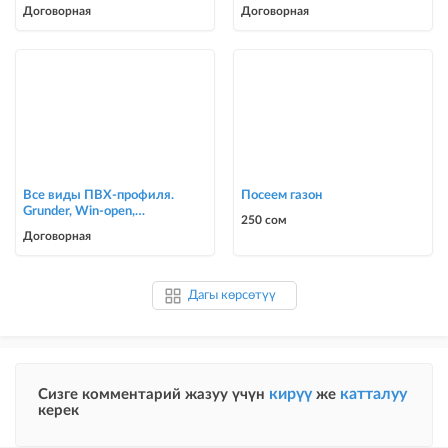
потолков
Договорная
Договорная
Все виды ПВХ-профиля.
Посеем газон
Grunder, Win-open,
250 сом
ACCADO, WUKO (new).
Договорная
Комфорт в осн
Дагы көрсөтүү
кирүү
катталуу
Сизге комментарий жазуу үчүн
же
керек