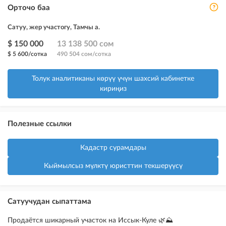
Орточо баа
Сатуу, жер участогу, Тамчы а.
$ 150 000
13 138 500 сом
$ 5 600/сотка
490 504 сом/сотка
Толук аналитиканы көрүү үчүн шахсий кабинетке
кириңиз
Полезные ссылки
Кадастр сурамдары
Кыймылсыз мүлктү юристтин текшерүүсү
Сатуучудан сыпаттама
Продаётся шикарный участок на Иссык-Куле 🌿⛰️