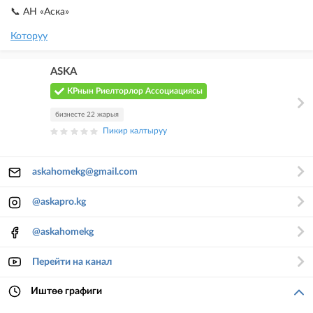
📞 АН «Аска»
Которуу
ASKA
КРнын Риелторлор Ассоциациясы
бизнесте 22 жарыя
Пикир калтыруу
askahomekg@gmail.com
@askapro.kg
@askahomekg
Перейти на канал
Иштөө графиги