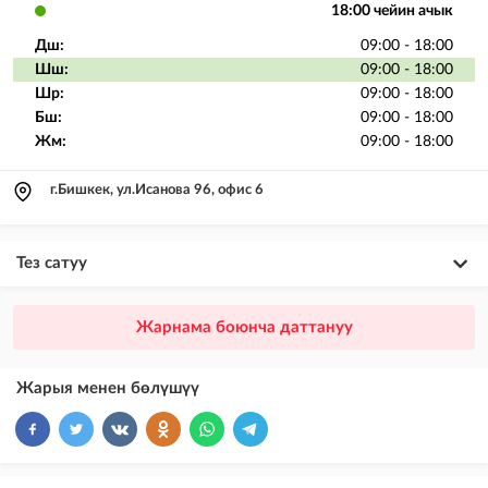
18:00 чейин ачык
Дш:
09:00 - 18:00
Шш:
09:00 - 18:00
Шр:
09:00 - 18:00
Бш:
09:00 - 18:00
Жм:
09:00 - 18:00
г.Бишкек, ул.Исанова 96, офис 6
Тез сатуу
×
20
ПРЕМИУМ
Жарнама боюнча даттануу
VIP жарыялардын үстүнө жарыя жайгаштыруу + Instagramдагы акы
төлөнүүчү жарнама
Жарыя менен бөлүшүү
×
10
VIP
бекер жарыялардын үстүнө жарыя жайгаштыруу
×
5
ТОП