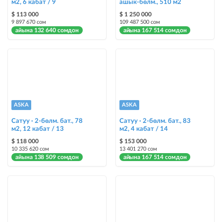
м2, 6 кабат / 9
ашык-бөлм., 510 м2
Опциялары бар жаркыраган стикерлер сиздин мүлкүңүздү
$ 113 000
$ 1 250 000
башкалардан өзгөчөлөнтүп, аны тезирээк сатууга жардам берет
9 897 670 сом
109 487 500 сом
айына 132 640 сомдон
айына 167 514 сомдон
ASKA
ASKA
Сатуу · 2-бөлм. бат., 78
Сатуу · 2-бөлм. бат., 83
м2, 12 кабат / 13
м2, 4 кабат / 14
$ 118 000
$ 153 000
10 335 620 сом
13 401 270 сом
айына 138 509 сомдон
айына 167 514 сомдон