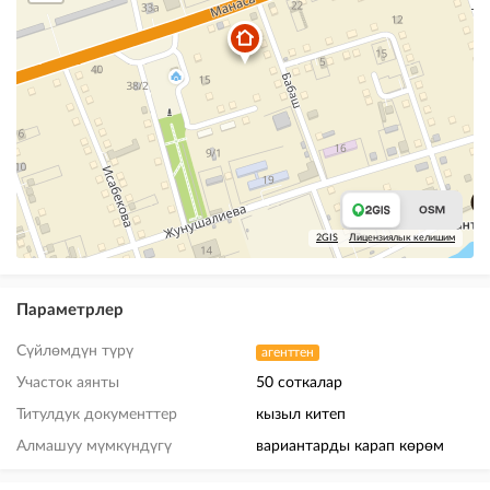
2GIS
Лицензиялык келишим
Параметрлер
Сүйлөмдүн түрү
агенттен
Участок аянты
50 соткалар
Титулдук документтер
кызыл китеп
Алмашуу мүмкүндүгү
вариантарды карап көрөм