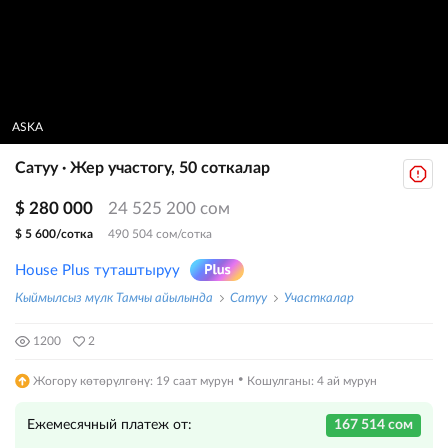
ASKA
Сатуу · Жер участогу, 50 соткалар
$ 280 000
24 525 200 сом
$ 5 600/сотка
490 504 сом/сотка
House Plus туташтыруу
Кыймылсыз мүлк Тамчы айылында
Сатуу
Участкалар
1200
2
·
Жогору көтөрүлгөнү: 19 саат мурун
Кошулганы: 4 ай мурун
Ежемесячный платеж от:
167 514 сом