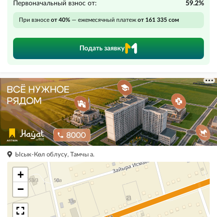
Первоначальный взнос от:
59.2%
При взносе
от 40%
— ежемесячный платеж
от 161 335 сом
Подать заявку
Ысык-Көл облусу, Тамчы а.
+
−