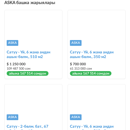
ASKA башка жарыялары
бекер жарыялардын үстүнө жарыя жайгаштыруу (VIPтен кийин)
Instagram Пост
@house_kg Instagram аккаунтуна жана Telegram каналына жарыя
жайгаштыруу
Instagram Промо
ASKA
ASKA
@house_kg Instagram аккаунтуна жана Telegram каналына жарыя
жайгаштыруу + Instagramдагы акы төлөнүүчү жарнама
Сатуу · Үй, 6 жана андан
Сатуу · Үй, 6 жана андан
ашык-бөлм., 510 м2
ашык-бөлм., 350 м2
Түс менен белгилөө
$ 1 250 000
$ 700 000
109 487 500 сом
61 313 000 сом
жарыялардын арасында башка түстө бөлүп көрсөтүлөт
айына 167 514 сомдон
айына 167 514 сомдон
Авто UP
жарыяны автоматтык түрдө жогору көтөрүү
Шашылыш
жарыя "Шашылыш" деген белги менен коюлат + "Шашылыш"
бөлүмүндө көрсөтүлөт
ASKA
ASKA
Сатуу · 2-бөлм. бат., 67
Сатуу · Үй, 6 жана андан
Чаптамалар