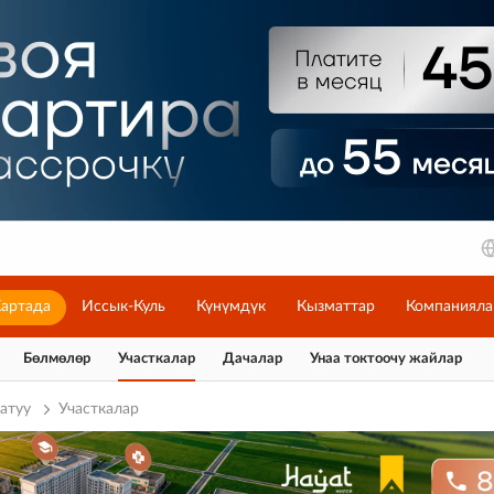
артада
Иссык-Куль
Күнүмдүк
Кызматтар
Компанияла
Бөлмөлөр
Участкалар
Дачалар
Унаа токтоочу жайлар
атуу
Участкалар