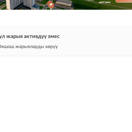
ул жарыя активдүү эмес
Окшош жарыяларды көрүү