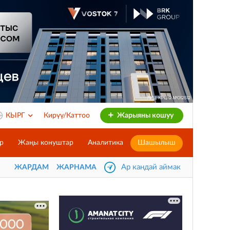
КЫРГ
Кирүү/Каттоо
Жарыяны кошуу
р
Жаңы конуштар
Аналитика
Шашылыш
Ар кандай аймак
ЖАРДАМ
ЖАРНАМА