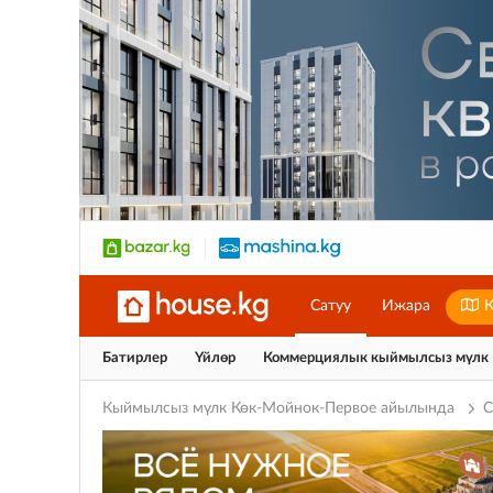
Сатуу
Ижара
К
Батирлер
Үйлөр
Коммерциялык кыймылсыз мүлк
Кыймылсыз мүлк Көк-Мойнок-Первое айылында
С