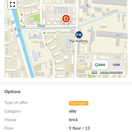
2GIS
License Agreement
Options
Type of offer
from agent
Category
elite
House
brick
Floor
9 floor / 13