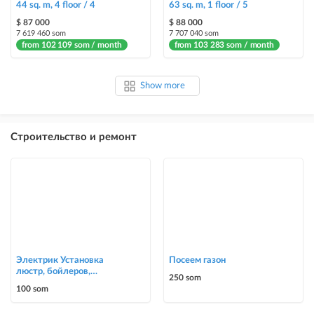
44 sq. m, 4 floor / 4
63 sq. m, 1 floor / 5
$ 87 000
$ 88 000
7 619 460 som
7 707 040 som
from 102 109 som / month
from 103 283 som / month
Show more
Строительство и ремонт
Электрик Установка
Посеем газон
люстр, бойлеров,
250 som
счётчиков, автоматов
100 som
0700303090