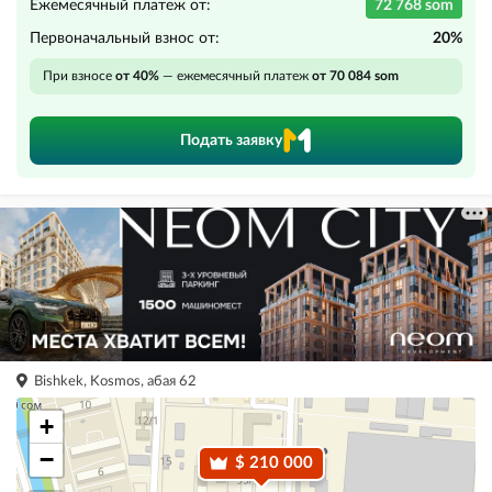
Ежемесячный платеж от:
72 768 som
Первоначальный взнос от:
20%
При взносе
от 40%
— ежемесячный платеж
от 70 084 som
Подать заявку
Bishkek, Kosmos, абая 62
+
−
$ 210 000