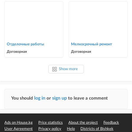
Отделочные работы
Мелкосрочный ремонт
Договорная
Договорная
Show more
log in
sign up
You should
or
to leave a comment
Ads on House.kg
Price statistics
About the project
Feedback
User Agreement
Privacy policy
Help
Districts of Bishkek