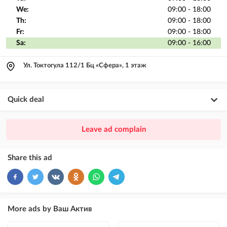
We:
09:00 - 18:00
Th:
09:00 - 18:00
Fr:
09:00 - 18:00
Sa:
09:00 - 16:00
Ул. Токтогула 112/1 Бц «Сфера», 1 этаж
Quick deal
×
20
PREMIUM
Leave ad complain
ad placement above VIP + paid promotion on Instagram
×
10
VIP
Share this ad
ad placement above free ads
×
5
TOP
ad placement above free ads (after VIP)
More ads by Ваш Актив
Instagram Post