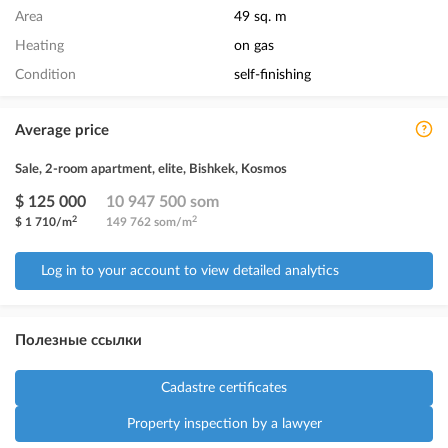
Area
49 sq. m
Heating
on gas
Condition
self-finishing
Average price
Sale, 2-room apartment, elite, Bishkek, Kosmos
$ 125 000
10 947 500 som
2
2
$ 1 710/m
149 762 som/m
Log in to your account to view detailed analytics
Полезные ссылки
Cadastre certificates
Property inspection by a lawyer