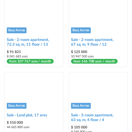
ad placement on @house_kg Instagram account and on Telegram channel
Instagram Promo
ad placement on @house_kg Instagram account and on Telegram channel
+ paid promotion on Instagram
Ваш Актив
Ваш Актив
Sale · 2-room apartment,
Sale · 2-room apartment,
Highlight with color
72.3 sq. m, 11 floor / 13
67 sq. m, 9 floor / 12
highlighting an ad in a different color among other ads
$ 91 821
$ 125 000
8 041 683 som
10 947 500 som
from 107 767 som / month
Auto UP
from 146 708 som / month
automatically up the ad
Urgent
ad will be marked as "Urgent" + appear in the "Urgent" section
Stickers
Ваш Актив
Ваш Актив
Bright stickers with options will make your property stand out from the rest
Sale · Land plot, 17 ares
and help sell it faster
Sale · 3-room apartment,
63 sq. m, 4 floor / 4
$ 510 000
44 665 800 som
$ 105 000
9 195 900 som