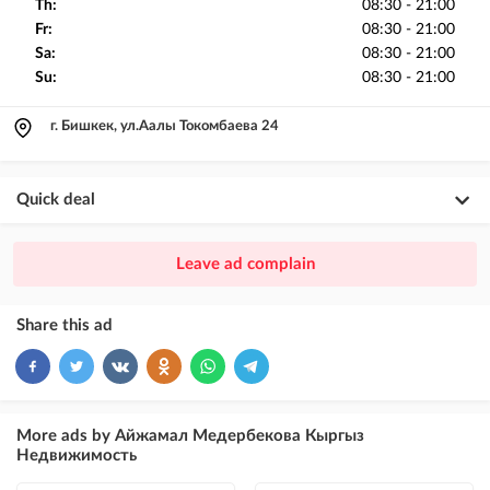
Th:
08:30 - 21:00
Fr:
08:30 - 21:00
Sa:
08:30 - 21:00
Su:
08:30 - 21:00
г. Бишкек, ул.Аалы Токомбаева 24
Quick deal
×
20
PREMIUM
Leave ad complain
ad placement above VIP + paid promotion on Instagram
×
10
VIP
Share this ad
ad placement above free ads
×
5
TOP
ad placement above free ads (after VIP)
More ads by Айжамал Медербекова Кыргыз
Недвижимость
Instagram Post