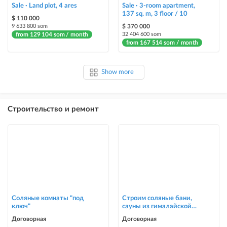
Sale · Land plot, 4 ares
Sale · 3-room apartment,
137 sq. m, 3 floor / 10
$ 110 000
9 633 800 som
$ 370 000
from 129 104 som / month
32 404 600 som
from 167 514 som / month
Show more
Строительство и ремонт
Соляные комнаты "под
Строим соляные бани,
ключ"
сауны из гималайской
соли
Договорная
Договорная