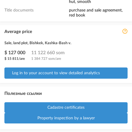
hut, smooth
Title documents
purchase and sale agreement,
red book
Average price
Sale, land plot, Bishkek, Kashka-Bash v.
$ 127 000
11 122 660 som
$ 15 811/are
1 384 727 som/are
Log in to your account to view detailed analytics
Полезные ссылки
Cadastre certificates
Property inspection by a lawyer