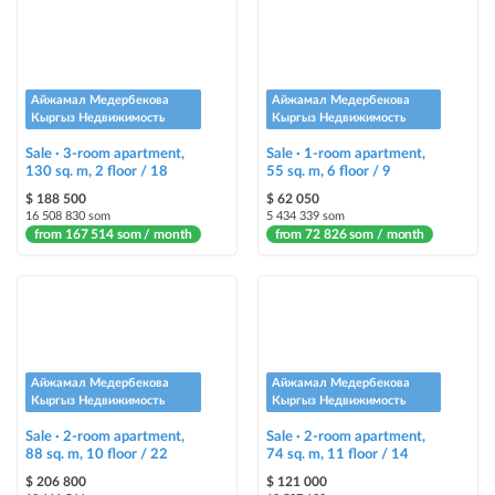
ad placement on @house_kg Instagram account and on Telegram channel
Instagram Promo
ad placement on @house_kg Instagram account and on Telegram channel
+ paid promotion on Instagram
Айжамал Медербекова
Айжамал Медербекова
Кыргыз Недвижимость
Кыргыз Недвижимость
Highlight with color
Sale · 3-room apartment,
Sale · 1-room apartment,
highlighting an ad in a different color among other ads
130 sq. m, 2 floor / 18
55 sq. m, 6 floor / 9
$ 188 500
$ 62 050
Auto UP
16 508 830 som
5 434 339 som
from 167 514 som / month
from 72 826 som / month
automatically up the ad
Urgent
ad will be marked as "Urgent" + appear in the "Urgent" section
Stickers
Айжамал Медербекова
Айжамал Медербекова
Bright stickers with options will make your property stand out from the rest
Кыргыз Недвижимость
Кыргыз Недвижимость
and help sell it faster
Sale · 2-room apartment,
Sale · 2-room apartment,
88 sq. m, 10 floor / 22
74 sq. m, 11 floor / 14
$ 206 800
$ 121 000