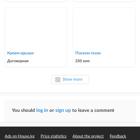
Кроем крыши
Посеем газон
Договорная
250 som
Show more
log in
sign up
You should
or
to leave a comment
Ads on House.kg
Price statistics
About the project
Feedback