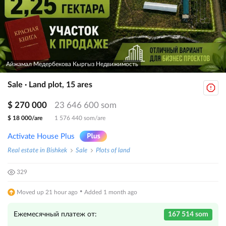
Айжамал Медербекова Кыргыз Недвижимость
Sale · Land plot, 15 ares
$ 270 000
23 646 600 som
$ 18 000/are
1 576 440 som/are
Activate House Plus
Real estate in Bishkek
Sale
Plots of land
329
·
Moved up 21 hour ago
Added 1 month ago
Ежемесячный платеж от:
167 514 som