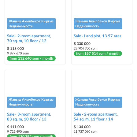
Urgent
ad will be marked as "Urgent" + appear in the "Urgent" section
Жаныш Акылбеков Кыргыз
Жаныш Акылбеков Кыргыз
Недвижимость
Недвижимость
Stickers
Bright stickers with options will make your property stand out from the rest
Sale · 2-room apartment,
Sale · Land plot, 13.57 ares
70 sq. m, 10 floor / 12
and help sell it faster
$ 330 000
$ 113 000
28 904 700 som
9 897 670 som
from 167 514 som / month
from 132 640 som / month
Жаныш Акылбеков Кыргыз
Жаныш Акылбеков Кыргыз
Недвижимость
Недвижимость
Sale · 3-room apartment,
Sale · 2-room apartment,
83 sq. m, 10 floor / 13
54 sq. m, 11 floor / 14
$ 111 000
$ 134 000
9 722 490 som
11 737 060 som
from 130 292 som / month