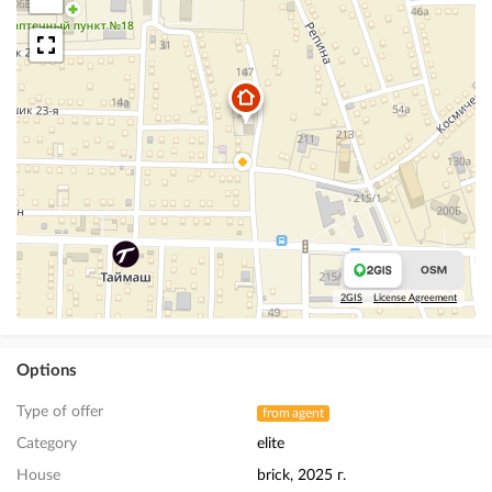
2GIS
License Agreement
Options
Type of offer
from agent
Category
elite
House
brick, 2025 г.