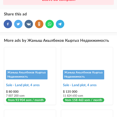
ad placement above VIP + paid promotion on Instagram
×
10
VIP
Share this ad
ad placement above free ads
×
5
TOP
ad placement above free ads (after VIP)
More ads by Жаныш Акылбеков Кыргыз Недвижимость
Instagram Post
ad placement on @house_kg Instagram account and on Telegram channel
Instagram Promo
ad placement on @house_kg Instagram account and on Telegram channel
Жаныш Акылбеков Кыргыз
Жаныш Акылбеков Кыргыз
+ paid promotion on Instagram
Недвижимость
Недвижимость
Sale · Land plot, 4 ares
Sale · Land plot, 4 ares
Highlight with color
$ 80 000
$ 135 000
highlighting an ad in a different color among other ads
7 007 200 som
11 824 650 som
from 93 904 som / month
from 158 463 som / month
Auto UP
automatically up the ad