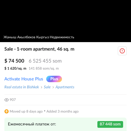
Жаныш Акылбеков Кыргыз Недвижимость
Sale · 1-room apartment, 46 sq. m
$ 74 500
6 525 455 som
$ 1 620/sq. m
141 858 som/sq. m
Activate House Plus
Real estate in Bishkek
Sale
Apartments
907
·
Moved up 8 days ago
Added 3 months ago
Ежемесячный платеж от:
87 448 som