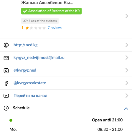
Жаныш Акылбеков Кы...
Association of Realtors of the KR
2747 ads of the business
1
7 reviews
http://ned.kg
kyrgyz_nedvijimost@mail.ru
@kyrgyz.ned
@kyrgyzrealestate
Перейти на канал
Schedule
Open until 21:00
Mo:
08:30 - 21:00