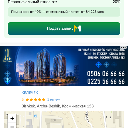
Первоначальный взнос от:
20%
При взносе
от 40%
— ежемесячный платеж
от 84 223 som
Подать заявку
КЕЛЕЧЕК
5
1 review
Bishkek, Archa-Beshik, Космическая 153
+
−