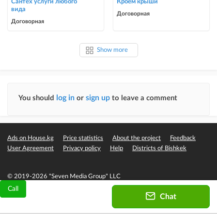
Сантех услуги любого
Кроем крыши
вида
Договорная
Договорная
Show more
log in
sign up
You should
or
to leave a comment
Ads on House.kg
Price statistics
About the project
Feedback
User Agreement
Privacy policy
Help
Districts of Bishkek
© 2019-2026 "Seven Media Group" LLC
Call
Chat