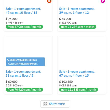
Sale · 1-room apartment,
Sale · 1-room apartment,
47 sq. m, 10 floor / 15
39 sq. m, 1 floor / 12
$ 74 200
$ 65 000
6 498 436 som
5 692 700 som
from 87 086 som / month
from 76 289 som / month
Айжан Абдурахманова
"Кыргыз Недвижимость"
Sale · 1-room apartment,
Sale · 1-room apartment,
38 sq. m, 1 floor / 5
67 sq. m, 4 floor / 15
$ 60 000
$ 103 850
5 254 800 som
9 095 183 som
from 70 420 som / month
from 121 885 som / month
Show more