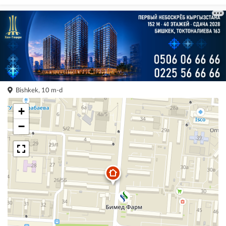
Bishkek, 10 m-d
+
−