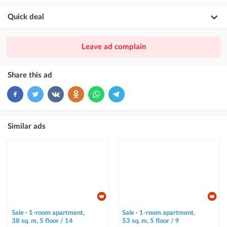
Quick deal
×
20
PREMIUM
Leave ad complain
ad placement above VIP + paid promotion on Instagram
×
10
VIP
Share this ad
ad placement above free ads
×
5
TOP
ad placement above free ads (after VIP)
Similar ads
Instagram Post
ad placement on @house_kg Instagram account and on Telegram channel
Instagram Promo
ad placement on @house_kg Instagram account and on Telegram channel
+ paid promotion on Instagram
Sale · 1-room apartment,
Sale · 1-room apartment,
Highlight with color
38 sq. m, 5 floor / 14
53 sq. m, 5 floor / 9