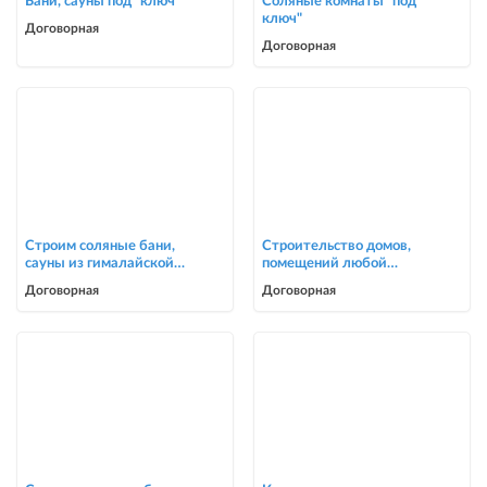
Бани, сауны под "ключ"
Соляные комнаты "под
ключ"
Договорная
Договорная
Строим соляные бани,
Строительство домов,
сауны из гималайской
помещений любой
соли
сложности
Договорная
Договорная