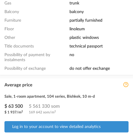
Gas
trunk
Balcony
balcony
Furniture
partially furnished
Floor
linoleum
Other
plastic windows
Title documents
technical passport
Possibility of payment by
no
instalments
Possibility of exchange
do not offer exchange
Average price
Sale, 1-room apartment, 104 series, Bishkek, 10 m-d
$ 63 500
5 561 330 som
2
2
$ 1 937/m
169 642 som/m
Log in to your account to view detailed analytics