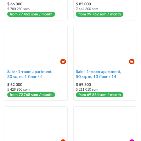
highlighting an ad in a different color among other ads
$ 66 000
$ 85 000
5 780 280 som
7 444 300 som
from 77 462 som / month
Auto UP
from 99 762 som / month
automatically up the ad
Urgent
ad will be marked as "Urgent" + appear in the "Urgent" section
Stickers
Bright stickers with options will make your property stand out from the rest
Sale · 1-room apartment,
and help sell it faster
Sale · 1-room apartment,
30 sq. m, 1 floor / 4
50 sq. m, 13 floor / 14
$ 62 000
$ 59 500
5 429 960 som
5 211 010 som
from 72 768 som / month
from 69 834 som / month