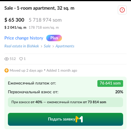
Sale · 1-room apartment, 32 sq. m
$ 65 300
5 718 974 som
$ 2 041/sq. m
178 718 som/sq. m
Price change history
Real estate in Bishkek
Sale
Apartments
512
1
·
Moved up 2 days ago
Added 1 month ago
Ежемесячный платеж от:
76 641 som
Первоначальный взнос от:
20%
При взносе
от 40%
— ежемесячный платеж
от 73 814 som
Подать заявку