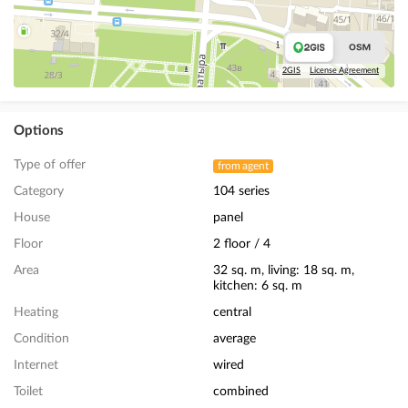
2GIS
License Agreement
Options
Type of offer
from agent
Category
104 series
House
panel
Floor
2 floor / 4
Area
32 sq. m, living: 18 sq. m,
kitchen: 6 sq. m
Heating
central
Condition
average
Internet
wired
Toilet
combined