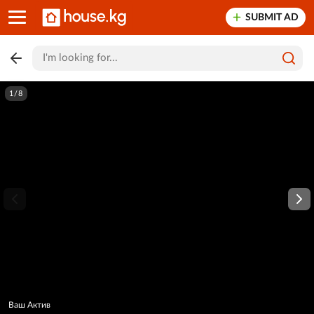
SUBMIT AD
1/8
Ваш Актив