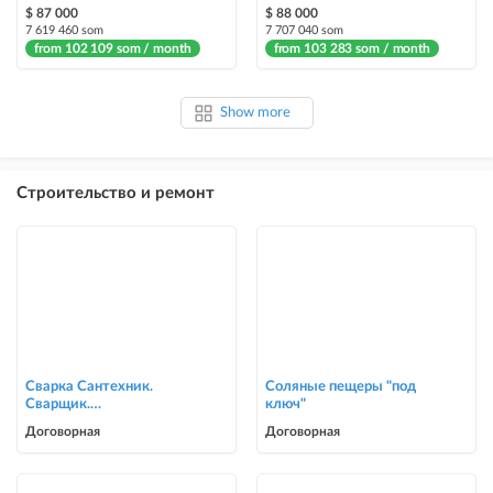
$ 87 000
$ 88 000
7 619 460 som
7 707 040 som
from 102 109 som / month
from 103 283 som / month
Show more
Строительство и ремонт
Сварка Сантехник.
Соляные пещеры "под
Сварщик.
ключ"
ворота,решетки,навесы,
Договорная
Договорная
сварочные работы в Биш