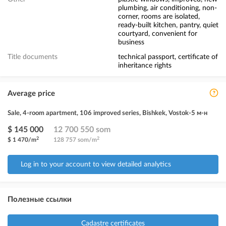
plumbing, air conditioning, non-
corner, rooms are isolated,
ready-built kitchen, pantry, quiet
courtyard, convenient for
business
Title documents
technical passport, certificate of
inheritance rights
Average price
Sale, 4-room apartment, 106 improved series, Bishkek, Vostok-5 м-н
$ 145 000
12 700 550 som
2
2
$ 1 470/m
128 757 som/m
Log in to your account to view detailed analytics
Полезные ссылки
Cadastre certificates