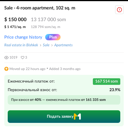
Sale · 4-room apartment, 102 sq. m
$ 150 000
13 137 000 som
$ 1 471/sq. m
128 794 som/sq. m
Price change history
Real estate in Bishkek
Sale
Apartments
1019
3
·
Moved up 22 hours ago
Added 3 months ago
Ежемесячный платеж от:
167 514 som
Первоначальный взнос от:
23.9%
При взносе
от 40%
— ежемесячный платеж
от 161 335 som
Подать заявку