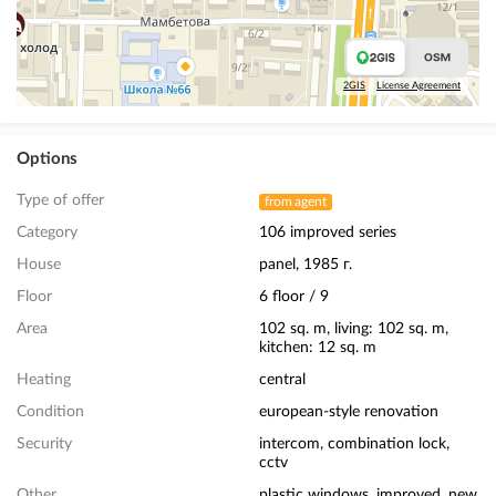
2GIS
License Agreement
Options
Type of offer
from agent
Category
106 improved series
House
panel, 1985 г.
Floor
6 floor / 9
Area
102 sq. m, living: 102 sq. m,
kitchen: 12 sq. m
Heating
central
Condition
european-style renovation
Security
intercom, combination lock,
cctv
Other
plastic windows, improved, new