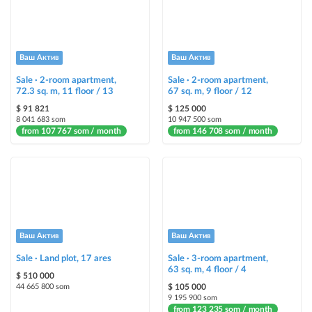
Instagram Promo
ad placement on @house_kg Instagram account and on Telegram channel
+ paid promotion on Instagram
Ваш Актив
Ваш Актив
Sale · 2-room apartment,
Sale · 2-room apartment,
Highlight with color
72.3 sq. m, 11 floor / 13
67 sq. m, 9 floor / 12
highlighting an ad in a different color among other ads
$ 91 821
$ 125 000
8 041 683 som
10 947 500 som
from 107 767 som / month
Auto UP
from 146 708 som / month
automatically up the ad
Urgent
ad will be marked as "Urgent" + appear in the "Urgent" section
Stickers
Ваш Актив
Ваш Актив
Bright stickers with options will make your property stand out from the rest
Sale · Land plot, 17 ares
and help sell it faster
Sale · 3-room apartment,
63 sq. m, 4 floor / 4
$ 510 000
44 665 800 som
$ 105 000
9 195 900 som
from 123 235 som / month