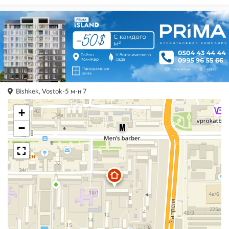
Bishkek, Vostok-5 м-н 7
+
−