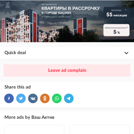
Quick deal
×
20
PREMIUM
Leave ad complain
ad placement above VIP + paid promotion on Instagram
×
10
VIP
Share this ad
ad placement above free ads
×
5
TOP
ad placement above free ads (after VIP)
More ads by Ваш Актив
Instagram Post
ad placement on @house_kg Instagram account and on Telegram channel