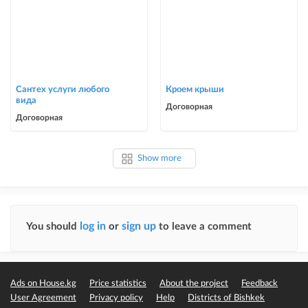
Сантех услуги любого
Кроем крыши
вида
Договорная
Договорная
Show more
log in
sign up
You should
or
to leave a comment
Ads on House.kg
Price statistics
About the project
Feedback
User Agreement
Privacy policy
Help
Districts of Bishkek