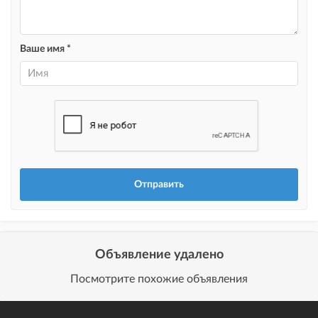
размещение объявления на Instagram аккаунте @house_kg и на
Telegram канале + платное продвижение на Instagram
Ваше имя *
Выделить цветом
выделение объявления цветом среди других объявлений
Авто UP
автоматическое поднятие объявления вверх
Срочно
объявление украсит метка со словом «Срочно» + появится в разделе
«Срочно»
Стикеры
Яркие стикеры с опциями, выделят ваш объект среди остальных и
помогут продать быстрее
Объявление удалено
Посмотрите похожие объявления