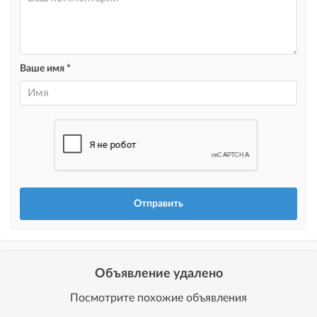
Instagram Промо
размещение объявления на Instagram аккаунте @house_kg и на
Telegram канале + платное продвижение на Instagram
Ваше имя *
Выделить цветом
выделение объявления цветом среди других объявлений
Авто UP
автоматическое поднятие объявления вверх
Срочно
объявление украсит метка со словом «Срочно» + появится в разделе
«Срочно»
Стикеры
Яркие стикеры с опциями, выделят ваш объект среди остальных и
помогут продать быстрее
Объявление удалено
Посмотрите похожие объявления