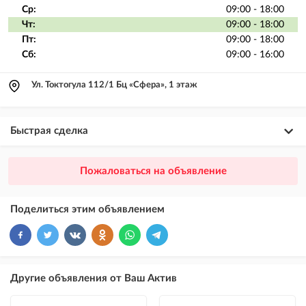
Ср:
09:00 - 18:00
Чт:
09:00 - 18:00
Пт:
09:00 - 18:00
Сб:
09:00 - 16:00
Ул. Токтогула 112/1 Бц «Сфера», 1 этаж
Быстрая сделка
×
20
ПРЕМИУМ
Пожаловаться на объявление
размещение объявления выше VIP + платное продвижение на
Instagram
Поделиться этим объявлением
×
10
VIP
размещение объявления выше бесплатных объявлений
×
5
ТОП
Другие объявления от Ваш Актив
размещение объявления выше бесплатных объявлений (после VIP)