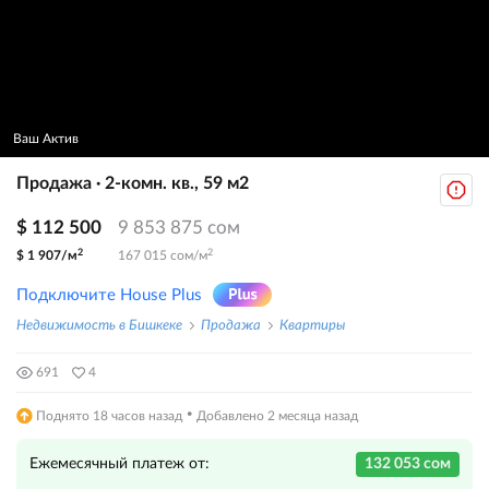
Ваш Актив
Продажа · 2-комн. кв., 59 м2
$ 112 500
9 853 875 сом
2
2
$ 1 907/м
167 015 сом/м
Подключите House Plus
Недвижимость в Бишкеке
Продажа
Квартиры
691
4
·
Поднято 18 часов назад
Добавлено 2 месяца назад
Ежемесячный платеж от:
132 053 сом