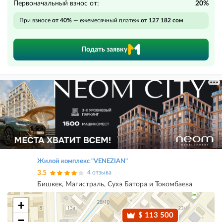
Первоначальный взнос от:
20%
При взносе
от 40%
— ежемесячный платеж
от 127 182 сом
Подать заявку
Жилой комплекс "VENEZIAN"
3.5
4 отзыва
Бишкек, Магистраль, Сухэ Батора и Токомбаева
+
$ 113 500
−