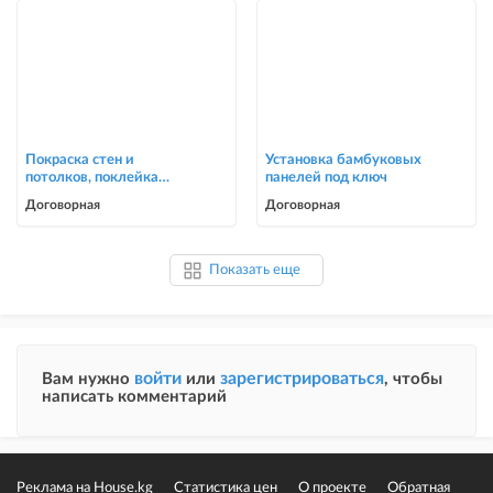
Покраска стен и
Установка бамбуковых
потолков, поклейка
панелей под ключ
обоев в Бишкеке
Договорная
Договорная
Показать еще
войти
зарегистрироваться
Вам нужно
или
, чтобы
написать комментарий
Реклама на House.kg
Статистика цен
О проекте
Обратная