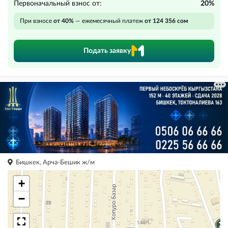
Первоначальный взнос от:
20%
При взносе
от 40%
— ежемесячный платеж
от 124 356 сом
Подать заявку
Бишкек, Арча-Бешик ж/м
+
−