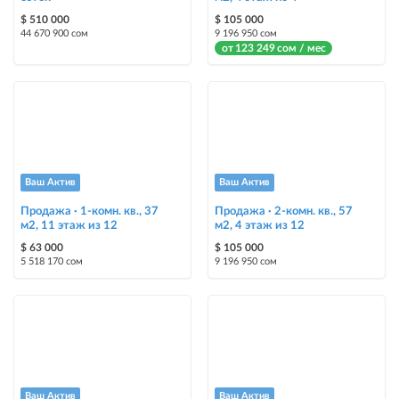
Яркие стикеры с опциями, выделят ваш объект среди остальных и
$ 510 000
$ 105 000
помогут продать быстрее
44 670 900 сом
9 196 950 сом
от 123 249 сом / мес
Ваш Актив
Ваш Актив
Продажа · 1-комн. кв., 37
Продажа · 2-комн. кв., 57
м2, 11 этаж из 12
м2, 4 этаж из 12
$ 63 000
$ 105 000
5 518 170 сом
9 196 950 сом
Ваш Актив
Ваш Актив