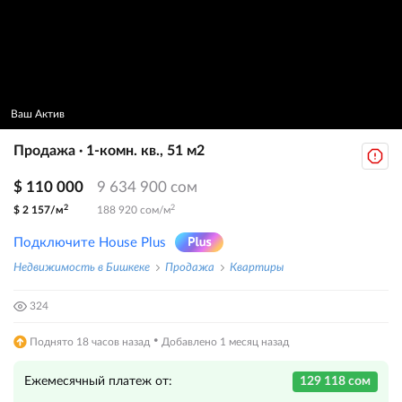
Ваш Актив
Продажа · 1-комн. кв., 51 м2
$ 110 000
9 634 900 сом
2
2
$ 2 157/м
188 920 сом/м
Подключите House Plus
Недвижимость в Бишкеке
Продажа
Квартиры
324
·
Поднято 18 часов назад
Добавлено 1 месяц назад
Ежемесячный платеж от:
129 118 сом