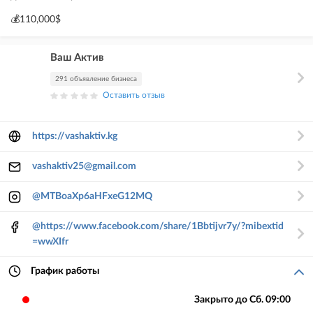
💰110,000$
Ваш Актив
291 объявление бизнеса
Оставить отзыв
https://vashaktiv.kg
vashaktiv25@gmail.com
@MTBoaXp6aHFxeG12MQ
@https://www.facebook.com/share/1Bbtijvr7y/?mibextid
=wwXIfr
График работы
Закрыто до Сб. 09:00