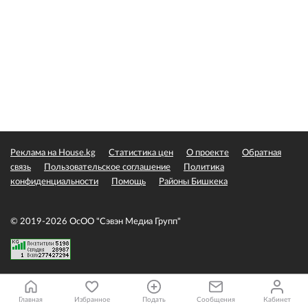
Реклама на House.kg
Статистика цен
О проекте
Обратная
связь
Пользовательское соглашение
Политика
конфиденциальности
Помощь
Районы Бишкека
© 2019-2026 ОсОО "Сэвэн Медиа Групп"
Главная
Избранное
Подать
Сообщения
Кабинет