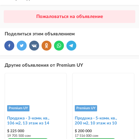
×
20
ПРЕМИУМ
Пожаловаться на объявление
размещение объявления выше VIP + платное продвижение на
Instagram
Поделиться этим объявлением
×
10
VIP
размещение объявления выше бесплатных объявлений
×
5
ТОП
Другие объявления от Premium UY
размещение объявления выше бесплатных объявлений (после VIP)
Instagram Пост
размещение объявления на Instagram аккаунте @house_kg и на
Telegram канале
Instagram Промо
Premium UY
Premium UY
размещение объявления на Instagram аккаунте @house_kg и на
Telegram канале + платное продвижение на Instagram
Продажа · 3-комн. кв.,
Продажа · 5-комн. кв.,
106 м2, 13 этаж из 14
200 м2, 10 этаж из 10
Выделить цветом
$ 225 000
$ 200 000
19 705 500 сом
17 516 000 сом
выделение объявления цветом среди других объявлений