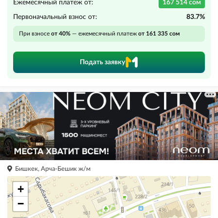
Ежемесячный платеж от:
167 514 сом
Первоначальный взнос от:
83.7%
При взносе
от 40%
— ежемесячный платеж
от 161 335 сом
Подать заявку
Бишкек, Арча-Бешик ж/м
+
−