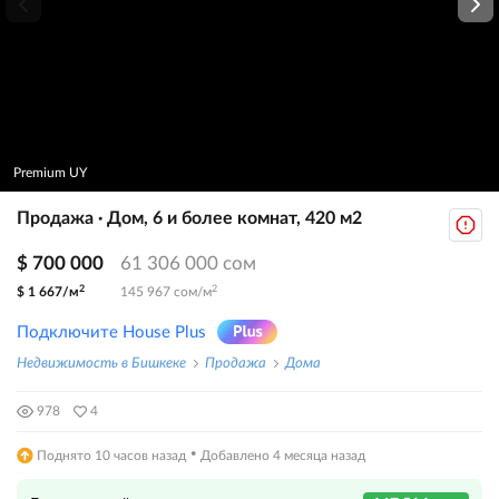
Premium UY
Продажа · Дом, 6 и более комнат, 420 м2
$ 700 000
61 306 000 сом
2
2
$ 1 667/м
145 967 сом/м
Подключите House Plus
Недвижимость в Бишкеке
Продажа
Дома
978
4
·
Поднято 10 часов назад
Добавлено 4 месяца назад