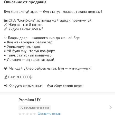
Описание от продавца
Бул жөн эле үй эмес — бул статус, комфорт жана деңгээл!
🏡 СПА “Сюмбюль” артында жайгашкан премиум үй
📐 Жер аянты: 8 соток
📏 Үйдүн аянты: 450 м²
✨ Баары даяр — жашоого кир да жашай бер:
• Кең жана жарык бөлмөлөр
• Уникалдуу пландоо
• Үй-бүлө үчүн толук комфорт
• Тынч, статусный коңшулар
• Локация — эң талаптагыдай
💎 Мындай үйлөр сейрек чыгат. Бул — мүмкүнчүлүк!
💰 Баа: 700 000$
📲 Көрүүгө жазылыңыз — бул үйдү сезиш керек!
Premium UY
70 объявлений бизнеса
Оставить отзыв