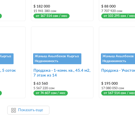
$ 182 000
$ 88 000
15 941 380 сом
7 707 920 сом
от 167 514 сом / мес
от 103 295 сом / мес
Кыргыз
Жаныш Акылбеков Кыргыз
Жаныш Акылбеков 
Недвижимость
Недвижимость
, 5 соток
Продажа · 1-комн. кв., 45.4 м2,
Продажа · Участок
7 этаж из 14
$ 63 560
$ 195 000
5 567 220 сом
17 080 050 сом
от 74 607 сом / мес
от 167 514 сом / мес
Показать еще