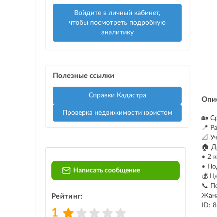
Войдите в личный кабинет,
чтобы посмотреть подробную
аналитику
Полезные ссылки
Справки Кадастра
Опи
Проверка недвижимости юристом
🏡 С
📍 Р
📐 У
🏠 Д
• 2 
• По
Написать сообщение
💰 Ц
📞 П
Жан
Рейтинг:
ID: 
1