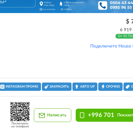
$ 
6 919
От 92 731
Подключите House 
3
INSTAGRAM ПРОМО
ЗАКРАСИТЬ
АВТО UP
СРОЧНО
+996 701
Написать
Показат
Посмотреть
на телефоне