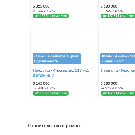
$ 325 000
$ 180 000
28 466 750 сом
15 766 200 сом
от 167 514 сом / мес
от 167 514 сом / мес
Жаныш Акылбеков Кыргыз
Жаныш Акылбеков 
Недвижимость
Недвижимость
Продажа · 4-комн. кв., 113 м2,
Продажа · Участок
8 этаж из 9
$ 145 000
$ 280 000
12 700 550 сом
24 525 200 сом
от 167 514 сом / мес
от 167 514 сом / мес
Строительство и ремонт