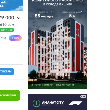
79 000
 610 сом
 сом \ мес
Plus
СТИКЕРЫ
ь телефон