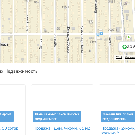
2GIS
Лиценз
ыз Недвижимость
Кыргыз
Жаныш Акылбеков Кыргыз
Жаныш Акылбеков 
Недвижимость
Недвижимость
, 50 соток
Продажа · Дом, 4-комн., 61 м2
Продажа · 2-комн. 
этаж из 9