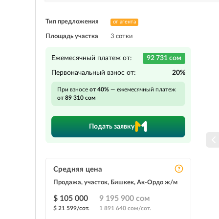
Тип предложения
от агента
Площадь участка
3 сотки
Ежемесячный платеж от:
92 731 сом
Первоначальный взнос от:
20%
При взносе
от 40%
— ежемесячный платеж
от 89 310 сом
Подать заявку
Средняя цена
Продажа, участок, Бишкек, Ак-Ордо ж/м
$ 105 000
9 195 900 сом
$ 21 599/сот.
1 891 640 сом/сот.