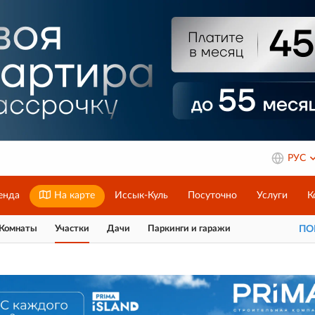
РУС
енда
На карте
Иссык-Куль
Посуточно
Услуги
К
Комнаты
Участки
Дачи
Паркинги и гаражи
П