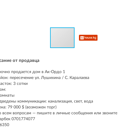
сание от продавца
рочно продается дом в Ак-Ордо 1
айон: пересечение ул. Лушихина / С. Каралаева
часток: 3 сотки
ом:
комнаты
дведены коммуникации: канализация, свет, вода
ена: 79 000 $ (возможен торг)
о всем вопросам — пишите в личные сообщения или звоните
арбек 0701774077
86350