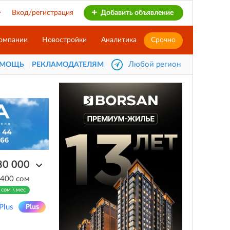
Вход/регистрация
Добавить объявление
омпании
Новостройки
Аналитика
Срочно
Любой регион
ОМОЩЬ
РЕКЛАМОДАТЕЛЯМ
80 000
 400 сом
 сом \ мес
Plus