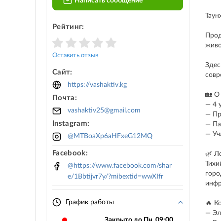
Написать сообщение
Таун
Рейтинг:
Прод
живо
Оставить отзыв
Здес
Сайт:
совр
https://vashaktiv.kg
🏡 О
Почта:
— 4 
vashaktiv25@gmail.com
— Пр
Instagram:
— Па
— Уч
@MTBoaXp6aHFxeG12MQ
Facebook:
🌿 Л
Тихи
@https://www.facebook.com/shar
горо
e/1Bbtijvr7y/?mibextid=wwXIfr
инфр
График работы
🔥 К
— Эл
Закрыто до Пн. 09:00