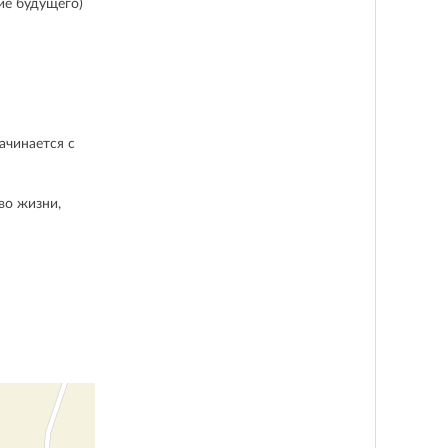
ие будущего)
ачинается с
во жизни,