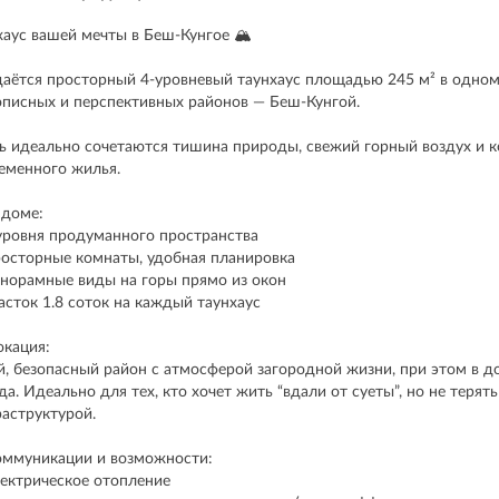
хаус вашей мечты в Беш-Кунгое 🏔
аётся просторный 4-уровневый таунхаус площадью 245 м² в одном
писных и перспективных районов — Беш-Кунгой.
ь идеально сочетаются тишина природы, свежий горный воздух и 
еменного жилья.
 доме:
уровня продуманного пространства
осторные комнаты, удобная планировка
норамные виды на горы прямо из окон
асток 1.8 соток на каждый таунхаус
окация:
й, безопасный район с атмосферой загородной жизни, при этом в д
да. Идеально для тех, кто хочет жить “вдали от суеты”, но не терять
аструктурой.
оммуникации и возможности:
ектрическое отопление