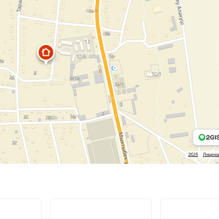
2GIS
Лиценз