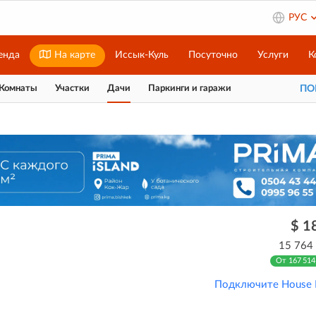
РУС
енда
На карте
Иссык-Куль
Посуточно
Услуги
К
Комнаты
Участки
Дачи
Паркинги и гаражи
П
$ 1
15 764
От 167 514
Подключите House 