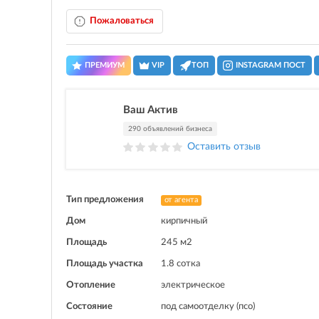
Пожаловаться
ПРЕМИУМ
VIP
ТОП
INSTAGRAM ПОСТ
Ваш Актив
290 объявлений бизнеса
Оставить отзыв
Тип предложения
от агента
Дом
кирпичный
Площадь
245 м2
Площадь участка
1.8 сотка
Отопление
электрическое
Состояние
под самоотделку (псо)